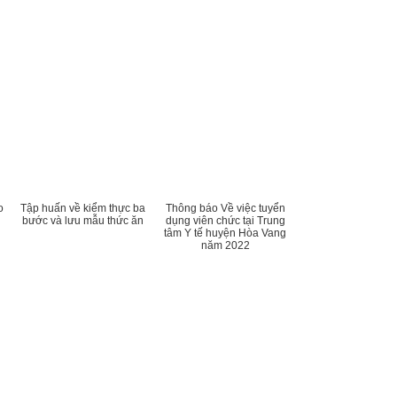
o
Tập huấn về kiểm thực ba
Thông báo Về việc tuyển
n
bước và lưu mẫu thức ăn
dụng viên chức tại Trung
tâm Y tế huyện Hòa Vang
năm 2022