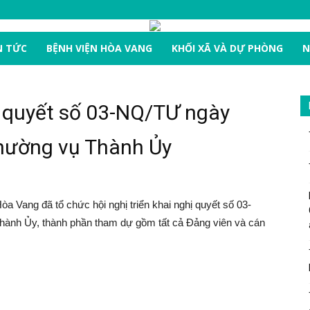
N TỨC
BỆNH VIỆN HÒA VANG
KHỐI XÃ VÀ DỰ PHÒNG
N
hị quyết số 03-NQ/TƯ ngày
hường vụ Thành Ủy
òa Vang đã tổ chức hội nghị triển khai nghị quyết số 03-
ành Ủy, thành phần tham dự gồm tất cả Đảng viên và cán