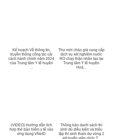
Kế hoạch Về thông tin,
Thư mời chào giá cung cấp
truyền thông công tác cải
dịch vụ xét nghiệm nước
cách hành chính năm 2024
RO chạy thận nhân tạo tại
của Trung tâm Y tế huyện
Trung tâm Y tế huyện
...
Hoà...
(VIDEO) Hướng dẫn tích
Thông báo danh sách thí
hợp thẻ bảo hiểm y tế vào
sinh đủ điều kiện và triệu
ứng dụng VNeID
tập thí sinh tham dự vòng 2
xét tuyển viên chức T...