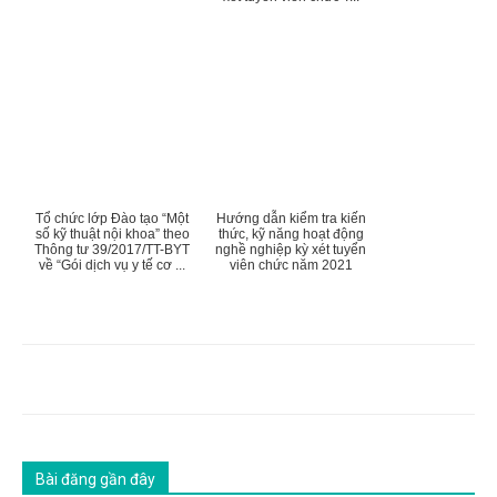
Tổ chức lớp Đào tạo “Một
Hướng dẫn kiểm tra kiến
số kỹ thuật nội khoa” theo
thức, kỹ năng hoạt động
Thông tư 39/2017/TT-BYT
nghề nghiệp kỳ xét tuyển
về “Gói dịch vụ y tế cơ ...
viên chức năm 2021
Bài đăng gần đây