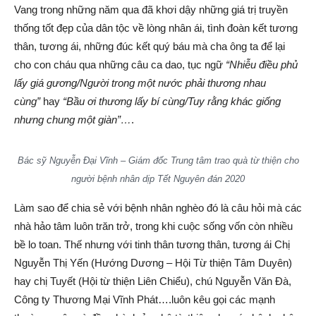
Vang trong những năm qua đã khơi dậy những giá trị truyền
thống tốt đẹp của dân tộc về lòng nhân ái, tình đoàn kết tương
thân, tương ái, những đúc kết quý báu mà cha ông ta để lại
cho con cháu qua những câu ca dao, tục ngữ
“Nhiễu điều phủ
lấy giá gương/Người trong một nước phải thương nhau
cùng”
hay
“Bầu ơi thương lấy bí cùng/Tuy rằng khác giống
nhưng chung một giàn”…
.
Bác sỹ Nguyễn Đại Vĩnh – Giám đốc Trung tâm trao quà từ thiện cho
người bệnh nhân dịp Tết Nguyên đán 2020
Làm sao để chia sẻ với bệnh nhân nghèo đó là câu hỏi mà các
nhà hảo tâm luôn trăn trở, trong khi cuộc sống vốn còn nhiều
bề lo toan. Thế nhưng với tinh thân tương thân, tương ái Chị
Nguyễn Thị Yến (Hướng Dương – Hội Từ thiện Tâm Duyên)
hay chị Tuyết (Hội từ thiện Liên Chiểu), chú Nguyễn Văn Đà,
Công ty Thương Mại Vĩnh Phát….luôn kêu gọi các mạnh