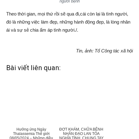
người bệnh
Theo thời gian, mọi thứ rồi sẽ qua đi,cái còn lại là tình người,
đó là những việc làm đẹp, những hành động đẹp, là lòng nhân
ái và sự sẻ chia ấm áp tình người./.
Tin, ảnh: Tổ Công tác xã hội
Bài viết liên quan:
Hưởng ứng Ngày
ĐỢT KHÁM, CHỮA BỆNH
Thalassemia Thế giới
NHÂN ĐẠO LAN TỎA
08/05/2024 – Những điều
NGHĨA TÌNH, CHUNG TAY