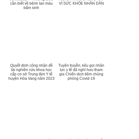
cần biết về bệnh tan máu
VÌ SỨC KHỎE NHÂN DÂN
bẩm sinh
Quyết định công nhận đề
Tuyên truyền, kêu gọi nhân
tài nghiên cứu khoa học
lực y tế đã nghỉ hưu tham
cấp cơ sở Trung tâm Y tế
gia Chiến dịch tiêm chủng
huyện Hòa Vang năm 2023
phòng Covid-19