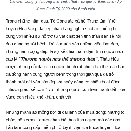
Đại diện Công ty Thương mại Vĩnh Phát trao quà từ thiện nhân dịp
Xuân Canh Tý 2020 cho Bệnh viện
Trong những năm qua, Tổ Công tác xã hội Trung tâm Y tế
huyện Hòa Vang đã tiếp nhận hàng nghìn suất ăn miễn phí
cùng với nhiều sự hỗ trợ từ vật chất đến tinh thần san sẻ nỗi
đau cùng người bệnh. Đó là muôn vàn những việc làm đẹp,
những hành động đẹp, là sự sẻ chia thắm đậm tình người với
đạo lý
“Thương người như thể thương thân”.
Thấu hiểu
được những nỗi đau của người bệnh rất nhiều tập thể, cá nhân
đã đồng hành cùng người bệnh trong thời gian qua đã trở
thành một nét văn hóa đẹp và ngày càng có nhiều hoạt động
“nhường áo, sẻ cơm” với những người con trên mãnh đất Hòa
Vang còn nhiều khó khăn, chật vật.
Những manh áo mỏng bớt đi cái lạnh của mùa đông; những tô
cháo, hộp cơm…chứa chan biết bao tình người mà các nhà
hảo tâm cung cấp miễn phí ở bệnh viện Đa khoa huyện Hòa