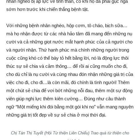
nhân nghèo bị áp lực về tinh thần, có khi họ đã phải gục ngã
sớm hơn trước khi chiến thắng bệnh tật.
Với những bệnh nhân nghèo, hộp cơm, tô cháo, bịch sữa…
mà họ nhận được từ các nhà hảo tâm đã mang đến những nụ
cười và cả những giọt nước mắt hạnh phúc của cả người cho
và người nhận. Thứ hạnh phúc mà chính những người trong
cuộc cũng khó có thể bày tỏ hết bằng lời, nó là động lực thôi
thúc sự sẻ chia và cảm thông… để rồi ai cũng muốn cho đi,
cho dù chỉ là nụ cười và cùng nhau đón nhận những giá trị của
việc cho đi, cho đi…là còn mãi, đó chính là tình người! Thêm
một chút sẻ chia để vơi bớt những nỗi đau, thêm một sự động
viên giúp nghị lực thêm kiên cường… Đúng như câu thành
ngữ “Một miếng khi đói bằng một gói khi no” vẫn mang nguyên
những giá trị tốt đẹp về sự sẻ chia ở mọi thời đại.
Chị Tán Thị Tuyết (Hội Từ thiện Liên Chiểu) Trao quà từ thiện cho