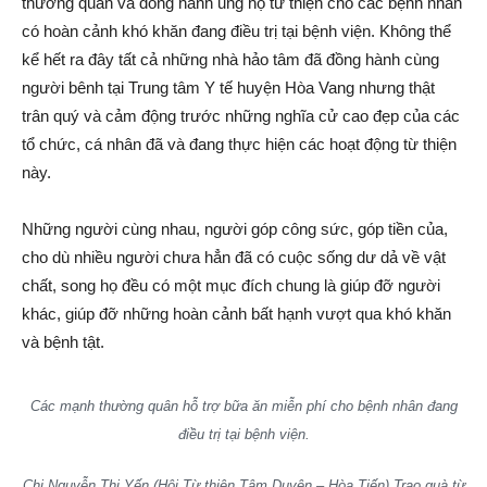
thường quân và đồng hành ủng hộ từ thiện cho các bệnh nhân
có hoàn cảnh khó khăn đang điều trị tại bệnh viện. Không thể
kể hết ra đây tất cả những nhà hảo tâm đã đồng hành cùng
người bênh tại Trung tâm Y tế huyện Hòa Vang nhưng thật
trân quý và cảm động trước những nghĩa cử cao đẹp của các
tổ chức, cá nhân đã và đang thực hiện các hoạt động từ thiện
này.
Những người cùng nhau, người góp công sức, góp tiền của,
cho dù nhiều người chưa hẳn đã có cuộc sống dư dả về vật
chất, song họ đều có một mục đích chung là giúp đỡ người
khác, giúp đỡ những hoàn cảnh bất hạnh vượt qua khó khăn
và bệnh tật.
Các mạnh thường quân hỗ trợ bữa ăn miễn phí cho bệnh nhân đang
điều trị tại bệnh viện.
Chị Nguyễn Thị Yến (Hội Từ thiện Tâm Duyên – Hòa Tiến) Trao quà
từ