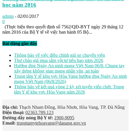
học năm 2016
admin
-
02/01/2017
0
(Thực hiện theo quyết định số 7562/QĐ-BYT ngày 29 tháng 12
năm 2016 của Bộ Y tế về việc ban hành 05 Bộ...
Bài đăng gần đây
Thông báo về việc điều chỉnh giá xe chuyển viện
Thư chào giá mua sắm vật tư tiêu hao năm 2026
Hưởng ứng Ngày An ninh mạng Việt Nam 06/8: Chung tay
xây dựng không gian mạng nhân văn, an toàn
Trung tâm Y tế khu vực Hòa Vang hưởng ứng Ngày An ninh
mạng Việt Nam (06/8/2026)
Thông báo về kết quả vòng 2 kỳ xét tuyển viên chức Trung
tâm Y tế khu vực Hòa Vang năm 2026
Địa chỉ:
Thạch Nham Đông, Hòa Nhơn, Hòa Vang, TP. Đà Nẵng
Điện thoại:
02363.789.123
Đường dây nóng Bộ Y tế:
1900-9095
Email:
trungtamytehoavang@danang.gov.vn