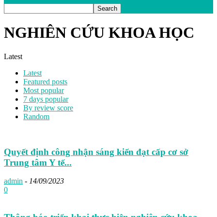
NGHIÊN CỨU KHOA HỌC
Latest
Latest
Featured posts
Most popular
7 days popular
By review score
Random
Quyết định công nhận sáng kiến đạt cấp cơ sở
Trung tâm Y tế...
admin
-
14/09/2023
0