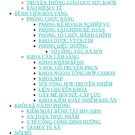
TRUYỀN THÔNG GIÁO DỤC SỨC KHỎE
BẢO HIỂM Y TẾ
BỆNH VIỆN HÒA VANG
PHÒNG CHỨC NĂNG
PHÒNG KẾ HOẠCH NGHIỆP VỤ
PHÒNG TÀI CHÍNH KẾ TOÁN
PHÒNG TỔ CHỨC HÀNH CHÍNH
KHOA DƯỢC-VTTB-TTB
PHÒNG ĐIỀU DƯỠNG
TỔ CÔNG TÁC XÃ HỘI
KHOA CẬN LÂM SÀNG
KHOA KHÁM BỆNH
Y HỌC CỔ TRUYỀN-PHCN
KHOA NGOẠI TỔNG HỢP-CSSKSS
KHOA NHI
NỘI TỔNG HỢP-TRUYỀN NHIỄM
LIÊN CHUYÊN KHOA
GÂY MÊ HỒI SỨC-CẤP CỨU
KHOA KIỂM SOÁT NHIỄM KHUẨN
KHỐI XÃ VÀ DỰ PHÒNG
KIỂM SOÁT BỆNH TẬT-HIV/AIDS
AN TOÀN THỰC PHẨM
Y TẾ CÔNG CỘNG-DINH DƯỠNG
TRẠM Y TẾ XÃ
NỘI BỘ