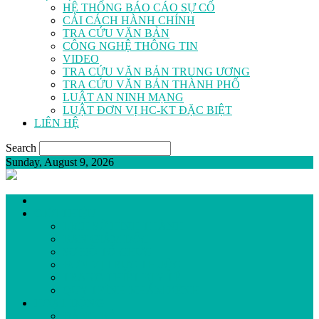
HỆ THỐNG BÁO CÁO SỰ CỐ
CẢI CÁCH HÀNH CHÍNH
TRA CỨU VĂN BẢN
CÔNG NGHỆ THÔNG TIN
VIDEO
TRA CỨU VĂN BẢN TRUNG ƯƠNG
TRA CỨU VĂN BẢN THÀNH PHỐ
LUẬT AN NINH MẠNG
LUẬT ĐƠN VỊ HC-KT ĐẶC BIỆT
LIÊN HỆ
Search
Sunday, August 9, 2026
GIỚI THIỆU
LỊCH SỬ HÌNH THÀNH
BAN GIÁM ĐỐC
SƠ ĐỒ TỔ CHỨC
ĐƠN VỊ TRỰC THUỘC
TRANG THIẾT BỊ Y TẾ
QUY TRÌNH KHÁM BỆNH
HOẠT ĐỘNG
ĐẢNG BỘ