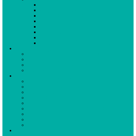
KHOA KHÁM BỆNH
Y HỌC CỔ TRUYỀN-PHCN
KHOA NGOẠI TỔNG HỢP-CSSKSS
KHOA NHI
NỘI TỔNG HỢP-TRUYỀN NHIỄM
LIÊN CHUYÊN KHOA
GÂY MÊ HỒI SỨC-CẤP CỨU
KHOA KIỂM SOÁT NHIỄM KHUẨN
KHỐI XÃ VÀ DỰ PHÒNG
KIỂM SOÁT BỆNH TẬT-HIV/AIDS
AN TOÀN THỰC PHẨM
Y TẾ CÔNG CỘNG-DINH DƯỠNG
TRẠM Y TẾ XÃ
NỘI BỘ
HỆ THỐNG BÁO CÁO SỰ CỐ
CẢI CÁCH HÀNH CHÍNH
TRA CỨU VĂN BẢN
CÔNG NGHỆ THÔNG TIN
VIDEO
TRA CỨU VĂN BẢN TRUNG ƯƠNG
TRA CỨU VĂN BẢN THÀNH PHỐ
LUẬT AN NINH MẠNG
LUẬT ĐƠN VỊ HC-KT ĐẶC BIỆT
LIÊN HỆ