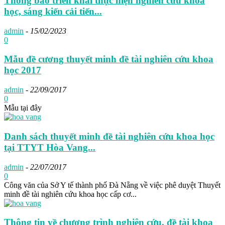
Thông báo triển khai thực hiện nghiên cứu khoa
học, sáng kiến cải tiến...
admin
-
15/02/2023
0
Mẫu đề cương thuyết minh đề tài nghiên cứu khoa
học 2017
admin
-
22/09/2017
0
Mẫu tại đây
Danh sách thuyết minh đề tài nghiên cứu khoa học
tại TTYT Hòa Vang...
admin
-
22/07/2017
0
Công văn của Sở Y tế thành phố Đà Nẵng về việc phê duyệt Thuyết
minh đề tài nghiên cứu khoa học cấp cơ...
Thông tin về chương trình nghiên cứu, đề tài khoa