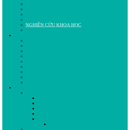
CÔNG ĐOÀN CƠ SỞ
ĐOÀN THANH NIÊN
HOẠT ĐỘNG CHUYÊN MÔN
ĐỔI MỚI PHONG CÁCH
NGHIÊN CỨU KHOA HỌC
CẢI TIẾN CHẤT LƯỢNG BỆNH VIỆN
TIN TỨC
THÔNG BÁO
TUYỂN DỤNG
THÔNG TIN ĐẤU THẦU
GÍA DỊCH VỤ Y TẾ
TIN MỚI
LỊCH TRỰC
DỊCH VỤ KỸ THUẬT VÀ THUỐC
TRUYỀN THÔNG GIÁO DỤC SỨC KHỎE
BẢO HIỂM Y TẾ
BỆNH VIỆN HÒA VANG
PHÒNG CHỨC NĂNG
PHÒNG KẾ HOẠCH NGHIỆP VỤ
PHÒNG TÀI CHÍNH KẾ TOÁN
PHÒNG TỔ CHỨC HÀNH CHÍNH
KHOA DƯỢC-VTTB-TTB
PHÒNG ĐIỀU DƯỠNG
TỔ CÔNG TÁC XÃ HỘI
KHOA CẬN LÂM SÀNG