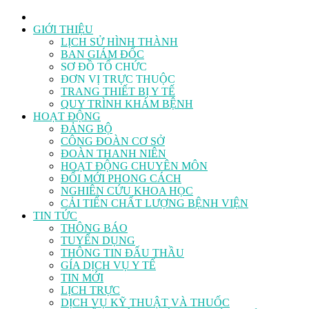
GIỚI THIỆU
LỊCH SỬ HÌNH THÀNH
BAN GIÁM ĐỐC
SƠ ĐỒ TỔ CHỨC
ĐƠN VỊ TRỰC THUỘC
TRANG THIẾT BỊ Y TẾ
QUY TRÌNH KHÁM BỆNH
HOẠT ĐỘNG
ĐẢNG BỘ
CÔNG ĐOÀN CƠ SỞ
ĐOÀN THANH NIÊN
HOẠT ĐỘNG CHUYÊN MÔN
ĐỔI MỚI PHONG CÁCH
NGHIÊN CỨU KHOA HỌC
CẢI TIẾN CHẤT LƯỢNG BỆNH VIỆN
TIN TỨC
THÔNG BÁO
TUYỂN DỤNG
THÔNG TIN ĐẤU THẦU
GÍA DỊCH VỤ Y TẾ
TIN MỚI
LỊCH TRỰC
DỊCH VỤ KỸ THUẬT VÀ THUỐC