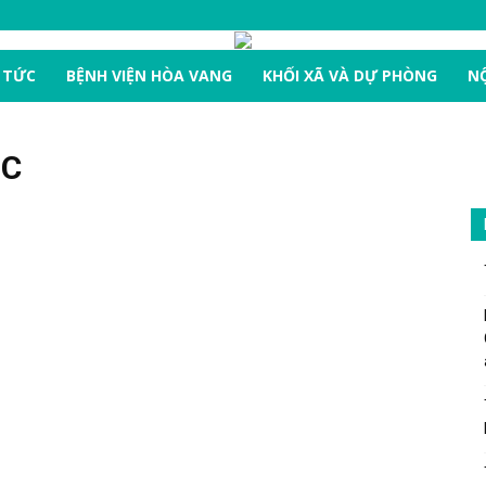
 TỨC
BỆNH VIỆN HÒA VANG
KHỐI XÃ VÀ DỰ PHÒNG
NỘ
ỌC