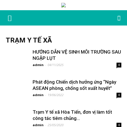
TRẠM Y TẾ XÃ
HƯỚNG DẪN VỆ SINH MÔI TRƯỜNG SAU
NGẬP LỤT
admin
-
04/11/2025
0
Phát động Chiến dịch hưởng ứng “Ngày
ASEAN phòng, chống sốt xuất huyết”
admin
-
19/06/2022
0
Trạm Y tế xã Hòa Tiến, đơn vị làm tốt
công tác tiêm chủng...
admin
-
25/05/2020
0