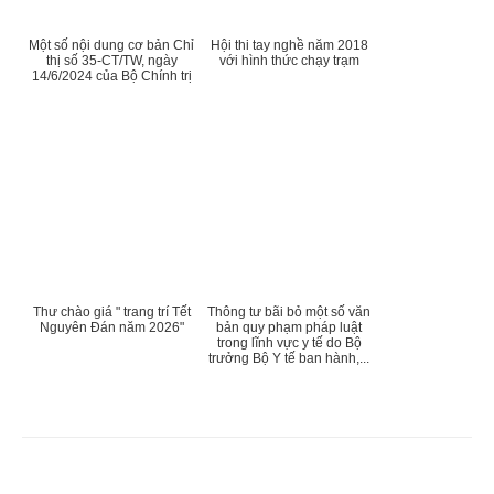
Một số nội dung cơ bản Chỉ
Hội thi tay nghề năm 2018
thị số 35-CT/TW, ngày
với hình thức chạy trạm
14/6/2024 của Bộ Chính trị
Thư chào giá " trang trí Tết
Thông tư bãi bỏ một số văn
Nguyên Đán năm 2026"
bản quy phạm pháp luật
trong lĩnh vực y tế do Bộ
trưởng Bộ Y tế ban hành,...