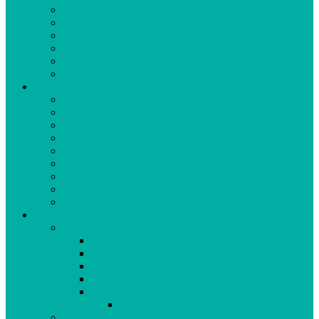
CÔNG ĐOÀN CƠ SỞ
ĐOÀN THANH NIÊN
HOẠT ĐỘNG CHUYÊN MÔN
ĐỔI MỚI PHONG CÁCH
NGHIÊN CỨU KHOA HỌC
CẢI TIẾN CHẤT LƯỢNG BỆNH VIỆN
TIN TỨC
THÔNG BÁO
TUYỂN DỤNG
THÔNG TIN ĐẤU THẦU
GÍA DỊCH VỤ Y TẾ
TIN MỚI
LỊCH TRỰC
DỊCH VỤ KỸ THUẬT VÀ THUỐC
TRUYỀN THÔNG GIÁO DỤC SỨC KHỎE
BẢO HIỂM Y TẾ
BỆNH VIỆN HÒA VANG
PHÒNG CHỨC NĂNG
PHÒNG KẾ HOẠCH NGHIỆP VỤ
PHÒNG TÀI CHÍNH KẾ TOÁN
PHÒNG TỔ CHỨC HÀNH CHÍNH
KHOA DƯỢC-VTTB-TTB
PHÒNG ĐIỀU DƯỠNG
TỔ CÔNG TÁC XÃ HỘI
KHOA CẬN LÂM SÀNG