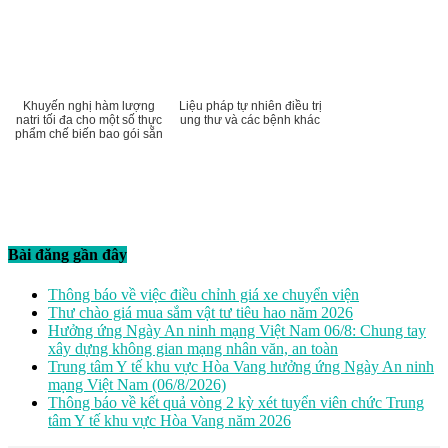
Khuyến nghị hàm lượng
Liệu pháp tự nhiên điều trị
natri tối đa cho một số thực
ung thư và các bệnh khác
phẩm chế biến bao gói sẵn
Bài đăng gần đây
Thông báo về việc điều chỉnh giá xe chuyển viện
Thư chào giá mua sắm vật tư tiêu hao năm 2026
Hưởng ứng Ngày An ninh mạng Việt Nam 06/8: Chung tay
xây dựng không gian mạng nhân văn, an toàn
Trung tâm Y tế khu vực Hòa Vang hưởng ứng Ngày An ninh
mạng Việt Nam (06/8/2026)
Thông báo về kết quả vòng 2 kỳ xét tuyển viên chức Trung
tâm Y tế khu vực Hòa Vang năm 2026