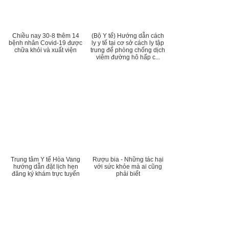
Chiều nay 30-8 thêm 14
(Bộ Y tế) Hướng dẫn cách
bệnh nhân Covid-19 được
ly y tế tại cơ sở cách ly tập
chữa khỏi và xuất viện
trung để phòng chống dịch
viêm đường hô hấp c...
Trung tâm Y tế Hòa Vang
Rượu bia - Những tác hại
hướng dẫn đặt lịch hẹn
với sức khỏe mà ai cũng
đăng ký khám trực tuyến
phải biết