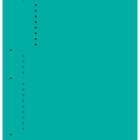
KHOA KHÁM BỆNH
Y HỌC CỔ TRUYỀN-PHCN
KHOA NGOẠI TỔNG HỢP-CSSKSS
KHOA NHI
NỘI TỔNG HỢP-TRUYỀN NHIỄM
LIÊN CHUYÊN KHOA
GÂY MÊ HỒI SỨC-CẤP CỨU
KHOA KIỂM SOÁT NHIỄM KHUẨN
KHỐI XÃ VÀ DỰ PHÒNG
KIỂM SOÁT BỆNH TẬT-HIV/AIDS
AN TOÀN THỰC PHẨM
Y TẾ CÔNG CỘNG-DINH DƯỠNG
TRẠM Y TẾ XÃ
NỘI BỘ
HỆ THỐNG BÁO CÁO SỰ CỐ
CẢI CÁCH HÀNH CHÍNH
TRA CỨU VĂN BẢN
CÔNG NGHỆ THÔNG TIN
VIDEO
TRA CỨU VĂN BẢN TRUNG ƯƠNG
TRA CỨU VĂN BẢN THÀNH PHỐ
LUẬT AN NINH MẠNG
LUẬT ĐƠN VỊ HC-KT ĐẶC BIỆT
LIÊN HỆ