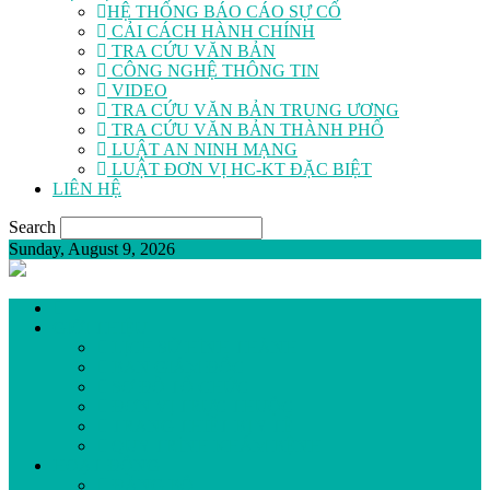
HỆ THỐNG BÁO CÁO SỰ CỐ
CẢI CÁCH HÀNH CHÍNH
TRA CỨU VĂN BẢN
CÔNG NGHỆ THÔNG TIN
VIDEO
TRA CỨU VĂN BẢN TRUNG ƯƠNG
TRA CỨU VĂN BẢN THÀNH PHỐ
LUẬT AN NINH MẠNG
LUẬT ĐƠN VỊ HC-KT ĐẶC BIỆT
LIÊN HỆ
Search
Sunday, August 9, 2026
GIỚI THIỆU
LỊCH SỬ HÌNH THÀNH
BAN GIÁM ĐỐC
SƠ ĐỒ TỔ CHỨC
ĐƠN VỊ TRỰC THUỘC
TRANG THIẾT BỊ Y TẾ
QUY TRÌNH KHÁM BỆNH
HOẠT ĐỘNG
ĐẢNG BỘ