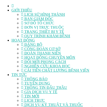
GIỚI THIỆU
LỊCH SỬ HÌNH THÀNH
BAN GIÁM ĐỐC
SƠ ĐỒ TỔ CHỨC
ĐƠN VỊ TRỰC THUỘC
TRANG THIẾT BỊ Y TẾ
QUY TRÌNH KHÁM BỆNH
HOẠT ĐỘNG
ĐẢNG BỘ
CÔNG ĐOÀN CƠ SỞ
ĐOÀN THANH NIÊN
HOẠT ĐỘNG CHUYÊN MÔN
ĐỔI MỚI PHONG CÁCH
NGHIÊN CỨU KHOA HỌC
CẢI TIẾN CHẤT LƯỢNG BỆNH VIỆN
TIN TỨC
THÔNG BÁO
TUYỂN DỤNG
THÔNG TIN ĐẤU THẦU
GÍA DỊCH VỤ Y TẾ
TIN MỚI
LỊCH TRỰC
DỊCH VỤ KỸ THUẬT VÀ THUỐC