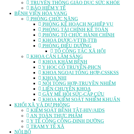
TRUYỀN THÔNG GIÁO DỤC SỨC KHỎE
BẢO HIỂM Y TẾ
BỆNH VIỆN HÒA VANG
PHÒNG CHỨC NĂNG
PHÒNG KẾ HOẠCH NGHIỆP VỤ
PHÒNG TÀI CHÍNH KẾ TOÁN
PHÒNG TỔ CHỨC HÀNH CHÍNH
KHOA DƯỢC-VTTB-TTB
PHÒNG ĐIỀU DƯỠNG
TỔ CÔNG TÁC XÃ HỘI
KHOA CẬN LÂM SÀNG
KHOA KHÁM BỆNH
Y HỌC CỔ TRUYỀN-PHCN
KHOA NGOẠI TỔNG HỢP-CSSKSS
KHOA NHI
NỘI TỔNG HỢP-TRUYỀN NHIỄM
LIÊN CHUYÊN KHOA
GÂY MÊ HỒI SỨC-CẤP CỨU
KHOA KIỂM SOÁT NHIỄM KHUẨN
KHỐI XÃ VÀ DỰ PHÒNG
KIỂM SOÁT BỆNH TẬT-HIV/AIDS
AN TOÀN THỰC PHẨM
Y TẾ CÔNG CỘNG-DINH DƯỠNG
TRẠM Y TẾ XÃ
NỘI BỘ