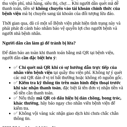
thu viện phí, nhà hàng, siêu thị, chợ… Khi người dân quét mã để
thanh toán, tiền sẽ
không chuyển vào tài khoản chính thức của
bệnh viện
mà bị chuyển sang tài khoản của đối tượng lừa đảo.
Thời gian qua, đã có một số Bệnh viện phát hiện tình trạng này và
phải phát đi cảnh báo nhằm bảo vệ quyền lợi cho người bệnh và
người nhà bệnh nhân.
Người dân cần làm gì để tránh bị lừa?
Để đảm bảo an toàn khi thanh toán bằng mã QR tại bệnh viện,
người dân
cần đặc biệt lưu ý
:
✅
Chỉ quét mã QR khi có sự hướng dẫn trực tiếp của
nhân viên bệnh viện
tại quầy thu viện phí. Không tự ý quét
các mã QR dán ở vị trí bất thường hoặc không rõ nguồn gốc.
✅
Kiểm tra kỹ thông tin trên màn hình điện thoại trước
khi xác nhận thanh toán
, đặc biệt là tên đơn vị nhận tiền và
số tiền cần thanh toán.
✅ Nếu thấy
mã QR có dấu hiệu bị dán chồng, bong tróc,
khác thường
, hãy báo ngay cho nhân viên bệnh viện để
kiểm tra.
✅ Không vội vàng xác nhận giao dịch khi chưa chắc chắn
thông tin.