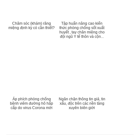
Chăm sóc (khám) răng
Tập huấn nâng cao kiến
miệng định kỳ có cần thiết?
thức phòng chống sốt xuất
huyết , tay chân miệng cho
đội ngũ Y tế thôn và cộn...
Áp phích phòng chống
Ngăn chặn thông tin giả, tin
bệnh viêm đường hô hấp
xấu, độc trên các nền tảng
cấp do virus Corona mới
xuyên biên giới