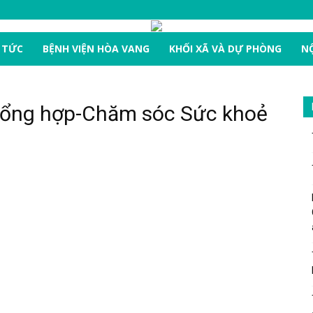
 TỨC
BỆNH VIỆN HÒA VANG
KHỐI XÃ VÀ DỰ PHÒNG
NỘ
 Tổng hợp-Chăm sóc Sức khoẻ