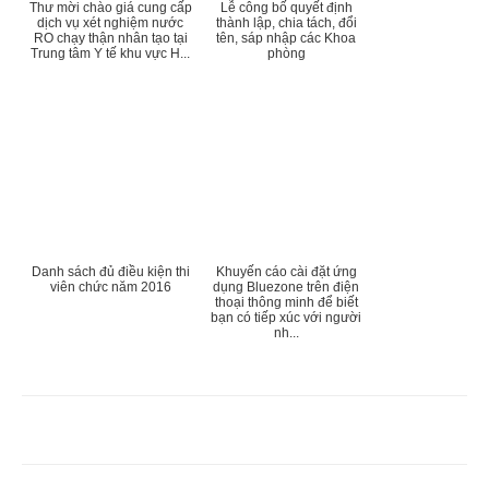
Thư mời chào giá cung cấp
Lễ công bố quyết định
dịch vụ xét nghiệm nước
thành lập, chia tách, đổi
RO chạy thận nhân tạo tại
tên, sáp nhập các Khoa
Trung tâm Y tế khu vực H...
phòng
Danh sách đủ điều kiện thi
Khuyến cáo cài đặt ứng
viên chức năm 2016
dụng Bluezone trên điện
thoại thông minh để biết
bạn có tiếp xúc với người
nh...