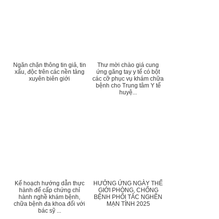
Ngăn chặn thông tin giả, tin
Thư mời chào giá cung
xấu, độc trên các nền tảng
ứng găng tay y tế có bột
xuyên biên giới
các cỡ phục vụ khám chữa
bệnh cho Trung tâm Y tế
huyệ...
Kế hoạch hướng dẫn thực
HƯỞNG ỨNG NGÀY THẾ
hành để cấp chứng chỉ
GIỚI PHÒNG, CHỐNG
hành nghề khám bệnh,
BỆNH PHỔI TẮC NGHẼN
chữa bệnh đa khoa đối với
MẠN TÍNH 2025
bác sỹ ...