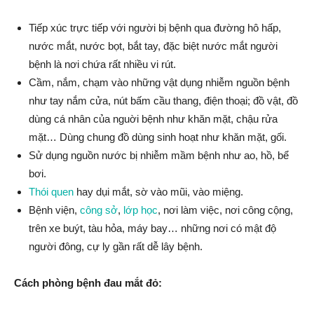
Tiếp xúc trực tiếp với người bị bệnh qua đường hô hấp,
nước mắt, nước bọt, bắt tay, đặc biệt nước mắt người
bệnh là nơi chứa rất nhiều vi rút.
Cầm, nắm, chạm vào những vật dụng nhiễm nguồn bệnh
như tay nắm cửa, nút bấm cầu thang, điện thoại; đồ vật, đồ
dùng cá nhân của nguời bệnh như khăn mặt, chậu rửa
mặt… Dùng chung đồ dùng sinh hoạt như khăn mặt, gối.
Sử dụng nguồn nước bị nhiễm mầm bệnh như ao, hồ, bể
bơi.
Thói quen
hay dụi mắt, sờ vào mũi, vào miệng.
Bệnh viện,
công sở
,
lớp học
, nơi làm việc, nơi công cộng,
trên xe buýt, tàu hỏa, máy bay… những nơi có mật độ
người đông, cự ly gần rất dễ lây bệnh.
Cách phòng bệnh đau mắt đỏ: