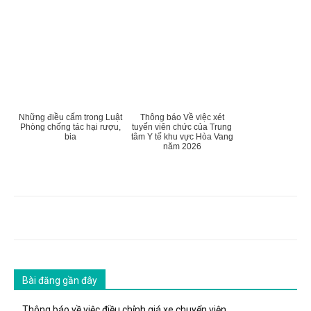
Những điều cấm trong Luật
Thông báo Về việc xét
Phòng chống tác hại rượu,
tuyển viên chức của Trung
bia
tâm Y tế khu vực Hòa Vang
năm 2026
Bài đăng gần đây
Thông báo về việc điều chỉnh giá xe chuyển viện