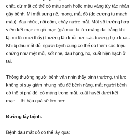
chặt, dử mắt có thể có màu xanh hoặc màu vàng tùy tác nhân
gây bệnh. Mi mắt sưng nề, mọng, mắt đỏ (do cương tụ mạch
máu), đau nhức, nổi cộm, chảy nước mắt. Một số trường hợp
viêm kết mạc có giả mạc (giả mạc là lớp màng dai trắng khi
lật mi lên mới thấy) thường lâu khỏi hơn các trường hợp khác.
Khi bị đau mắt đỏ, người bệnh cũng có thể có thêm các triệu
chứng như mệt mỏi, sốt nhẹ, đau họng, ho, xuất hiện hạch ở
tai.
Thông thường người bệnh vẫn nhìn thấy bình thường, thị lực
không bị suy giảm nhưng nếu để bệnh nặng, mắt người bệnh
có thể bị phù đỏ, có màng trong mắt, xuất huyết dưới kết
mạc… thì hậu quả sẽ lớn hơn.
Đường lây bệnh:
Bệnh đau mắt đỏ có thể lây qua: