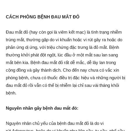
CÁCH PHÒNG BỆNH ĐAU MẮT ĐỎ
Đau mắt đỏ (hay còn gọi là viêm kết mạc) là tình trạng nhiễm
trùng mắt, thường gặp do vi khuẩn hoặc vi rút gây ra hoặc do
phản ứng dị ứng, với triệu chứng đặc trưng là đỏ mắt. Bệnh
thường khởi phát đột ngột, lúc đầu ở một mắt sau lan sang
mắt bên kia. Bệnh đau mắt đỏ rất dễ mắc, dễ lây lan trong
cộng đồng và gây thành dịch. Cho đến nay chưa có vắc xin
phòng bệnh, chưa có thuốc điều trị đặc hiệu và những người bị
đau mắt đỏ rồi vẫn có thể bị nhiễm lại chỉ sau vài tháng khỏi
bệnh.
Nguyên nhân gây bệnh đau mắt đỏ:
Nguyên nhân chủ yếu của bệnh đau mắt đỏ là do vi
rút Adenovirus, hoặc do vi khuẩn như liên cầu, tụ cầu, phế cầu