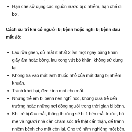
Hạn chế sử dụng các nguồn nước bị ô nhiễm, hạn chế đi
bơi.
Cách xử trí khi có người bị bệnh hoặc nghi bị bệnh đau
mắt đỏ:
Lau rửa ghèn, dử mắt ít nhất 2 lần một ngày bằng khăn
giấy ẩm hoặc bông, lau xong vứt bỏ khăn, không sử dụng
lại.
Không tra vào mắt lành thuốc nhỏ của mắt đang bị nhiễm
khuẩn.
Tránh khói bụi, đeo kính mát cho mắt.
Những trẻ em bị bệnh nên nghỉ học, không đưa trẻ đến
trường hoặc những nơi đông người trong thời gian bị bệnh.
Khi trẻ bị đau mắt, thông thường sẽ bị 1 bên mắt trước, bố
mẹ và người nhà cần chăm sóc trẻ thật cẩn thận, để tránh
nhiễm bệnh cho mắt còn lại. Cho trẻ nằm nghiêng một bên,