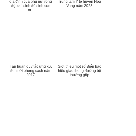
gia đình của phụ nữ trong
Trung tâm Y tế huyện Hoà
độ tuổi sinh đẻ sinh con
Vang năm 2023
m...
Tập huấn quy tắc ứng xử,
Giới thiệu một số Biển báo
đổi mới phong cách năm
hiệu giao thông đường bộ
2017
thường gặp