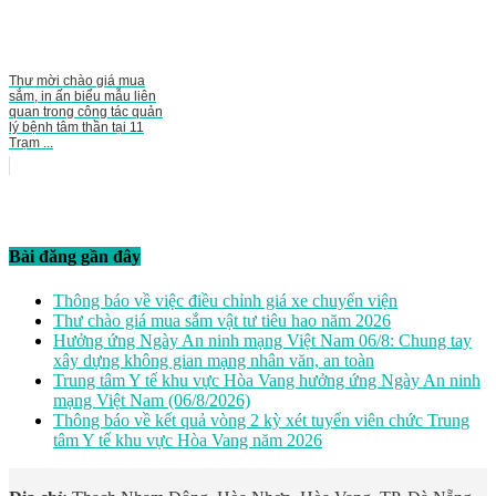
Thư mời chào giá mua
sắm, in ấn biểu mẫu liên
quan trong công tác quản
lý bệnh tâm thần tại 11
Trạm ...
Bài đăng gần đây
Thông báo về việc điều chỉnh giá xe chuyển viện
Thư chào giá mua sắm vật tư tiêu hao năm 2026
Hưởng ứng Ngày An ninh mạng Việt Nam 06/8: Chung tay
xây dựng không gian mạng nhân văn, an toàn
Trung tâm Y tế khu vực Hòa Vang hưởng ứng Ngày An ninh
mạng Việt Nam (06/8/2026)
Thông báo về kết quả vòng 2 kỳ xét tuyển viên chức Trung
tâm Y tế khu vực Hòa Vang năm 2026