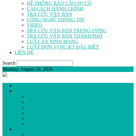
HỆ THỐNG BÁO CÁO SỰ CỐ
CẢI CÁCH HÀNH CHÍNH
TRA CỨU VĂN BẢN
CÔNG NGHỆ THÔNG TIN
VIDEO
TRA CỨU VĂN BẢN TRUNG ƯƠNG
TRA CỨU VĂN BẢN THÀNH PHỐ
LUẬT AN NINH MẠNG
LUẬT ĐƠN VỊ HC-KT ĐẶC BIỆT
LIÊN HỆ
Search
Monday, August 10, 2026
GIỚI THIỆU
LỊCH SỬ HÌNH THÀNH
BAN GIÁM ĐỐC
SƠ ĐỒ TỔ CHỨC
ĐƠN VỊ TRỰC THUỘC
TRANG THIẾT BỊ Y TẾ
QUY TRÌNH KHÁM BỆNH
HOẠT ĐỘNG
ĐẢNG BỘ