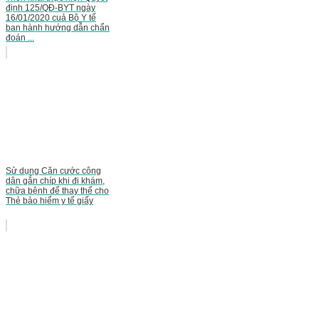
định 125/QĐ-BYT ngày
16/01/2020 cuả Bộ Y tế
ban hành hướng dẫn chẩn
đoán ...
Sử dụng Căn cước công
dân gắn chíp khi đi khám,
chữa bệnh để thay thế cho
Thẻ bảo hiểm y tế giấy