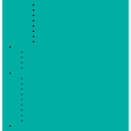
KHOA KHÁM BỆNH
Y HỌC CỔ TRUYỀN-PHCN
KHOA NGOẠI TỔNG HỢP-CSSKSS
KHOA NHI
NỘI TỔNG HỢP-TRUYỀN NHIỄM
LIÊN CHUYÊN KHOA
GÂY MÊ HỒI SỨC-CẤP CỨU
KHOA KIỂM SOÁT NHIỄM KHUẨN
KHỐI XÃ VÀ DỰ PHÒNG
KIỂM SOÁT BỆNH TẬT-HIV/AIDS
AN TOÀN THỰC PHẨM
Y TẾ CÔNG CỘNG-DINH DƯỠNG
TRẠM Y TẾ XÃ
NỘI BỘ
HỆ THỐNG BÁO CÁO SỰ CỐ
CẢI CÁCH HÀNH CHÍNH
TRA CỨU VĂN BẢN
CÔNG NGHỆ THÔNG TIN
VIDEO
TRA CỨU VĂN BẢN TRUNG ƯƠNG
TRA CỨU VĂN BẢN THÀNH PHỐ
LUẬT AN NINH MẠNG
LUẬT ĐƠN VỊ HC-KT ĐẶC BIỆT
LIÊN HỆ