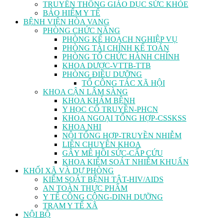
TRUYỀN THÔNG GIÁO DỤC SỨC KHỎE
BẢO HIỂM Y TẾ
BỆNH VIỆN HÒA VANG
PHÒNG CHỨC NĂNG
PHÒNG KẾ HOẠCH NGHIỆP VỤ
PHÒNG TÀI CHÍNH KẾ TOÁN
PHÒNG TỔ CHỨC HÀNH CHÍNH
KHOA DƯỢC-VTTB-TTB
PHÒNG ĐIỀU DƯỠNG
TỔ CÔNG TÁC XÃ HỘI
KHOA CẬN LÂM SÀNG
KHOA KHÁM BỆNH
Y HỌC CỔ TRUYỀN-PHCN
KHOA NGOẠI TỔNG HỢP-CSSKSS
KHOA NHI
NỘI TỔNG HỢP-TRUYỀN NHIỄM
LIÊN CHUYÊN KHOA
GÂY MÊ HỒI SỨC-CẤP CỨU
KHOA KIỂM SOÁT NHIỄM KHUẨN
KHỐI XÃ VÀ DỰ PHÒNG
KIỂM SOÁT BỆNH TẬT-HIV/AIDS
AN TOÀN THỰC PHẨM
Y TẾ CÔNG CỘNG-DINH DƯỠNG
TRẠM Y TẾ XÃ
NỘI BỘ