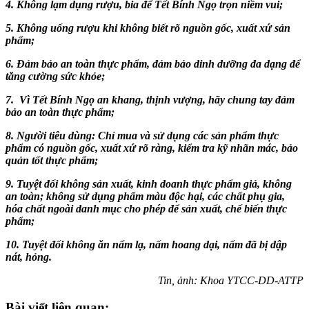
4.
Không lạm dụng rượu, bia để Tết
Bính Ngọ
trọn niềm vui
;
5.
Không uống rượu khi không biết rõ nguồn gốc, xuất xứ sản
phẩm
;
6.
Đảm bảo an toàn thực phẩm, đảm bảo dinh dưỡng
đa dạng
để
tăng cường sức khỏe
;
7.
Vì Tết Bính Ngọ an khang, thịnh vượng, hãy chung tay đảm
bảo an toàn thực phẩm;
8. Người tiêu dùng: Chỉ mua và sử dụng các sản phẩm thực
phẩm có nguồn gốc, xuất xứ rõ ràng, kiểm tra kỹ nhãn mác, bảo
quản tốt thực phẩm;
9. Tuyệt đối không sản xuất, kinh doanh thực phẩm giả, không
an toàn; không sử dụng phẩm màu độc hại, các chất phụ gia,
hóa chất ngoài danh mục cho phép để sản xuất, chế biến thực
phẩm;
10. Tuyệt đối không ăn nấm lạ, nấm hoang dại, nấm đã bị dập
nát, hỏng.
Tin, ảnh: Khoa YTCC-DD-ATTP
Bài viết liên quan: