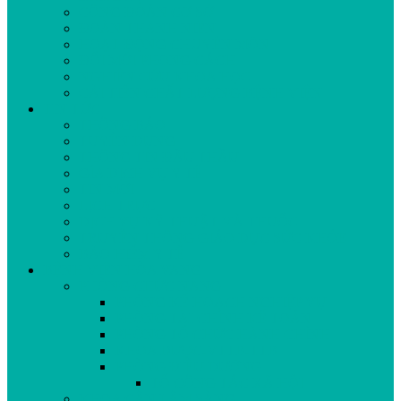
CÔNG ĐOÀN CƠ SỞ
ĐOÀN THANH NIÊN
HOẠT ĐỘNG CHUYÊN MÔN
ĐỔI MỚI PHONG CÁCH
NGHIÊN CỨU KHOA HỌC
CẢI TIẾN CHẤT LƯỢNG BỆNH VIỆN
TIN TỨC
THÔNG BÁO
TUYỂN DỤNG
THÔNG TIN ĐẤU THẦU
GÍA DỊCH VỤ Y TẾ
TIN MỚI
LỊCH TRỰC
DỊCH VỤ KỸ THUẬT VÀ THUỐC
TRUYỀN THÔNG GIÁO DỤC SỨC KHỎE
BẢO HIỂM Y TẾ
BỆNH VIỆN HÒA VANG
PHÒNG CHỨC NĂNG
PHÒNG KẾ HOẠCH NGHIỆP VỤ
PHÒNG TÀI CHÍNH KẾ TOÁN
PHÒNG TỔ CHỨC HÀNH CHÍNH
KHOA DƯỢC-VTTB-TTB
PHÒNG ĐIỀU DƯỠNG
TỔ CÔNG TÁC XÃ HỘI
KHOA CẬN LÂM SÀNG