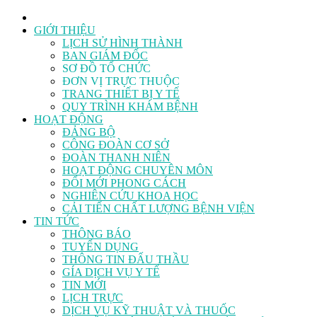
GIỚI THIỆU
LỊCH SỬ HÌNH THÀNH
BAN GIÁM ĐỐC
SƠ ĐỒ TỔ CHỨC
ĐƠN VỊ TRỰC THUỘC
TRANG THIẾT BỊ Y TẾ
QUY TRÌNH KHÁM BỆNH
HOẠT ĐỘNG
ĐẢNG BỘ
CÔNG ĐOÀN CƠ SỞ
ĐOÀN THANH NIÊN
HOẠT ĐỘNG CHUYÊN MÔN
ĐỔI MỚI PHONG CÁCH
NGHIÊN CỨU KHOA HỌC
CẢI TIẾN CHẤT LƯỢNG BỆNH VIỆN
TIN TỨC
THÔNG BÁO
TUYỂN DỤNG
THÔNG TIN ĐẤU THẦU
GÍA DỊCH VỤ Y TẾ
TIN MỚI
LỊCH TRỰC
DỊCH VỤ KỸ THUẬT VÀ THUỐC