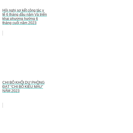
Hội nghị sơ kết công tác y
tế 6 tháng đầu năm Và triển
khai phương hướng 6
tháng cuối năm 2023
CHI BỘ KHỐI DỰ PHÒNG
ĐẠT “CHI BỘ KIỂU MẪU”
NĂM 2023