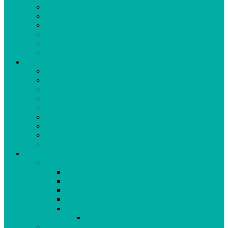
CÔNG ĐOÀN CƠ SỞ
ĐOÀN THANH NIÊN
HOẠT ĐỘNG CHUYÊN MÔN
ĐỔI MỚI PHONG CÁCH
NGHIÊN CỨU KHOA HỌC
CẢI TIẾN CHẤT LƯỢNG BỆNH VIỆN
TIN TỨC
THÔNG BÁO
TUYỂN DỤNG
THÔNG TIN ĐẤU THẦU
GÍA DỊCH VỤ Y TẾ
TIN MỚI
LỊCH TRỰC
DỊCH VỤ KỸ THUẬT VÀ THUỐC
TRUYỀN THÔNG GIÁO DỤC SỨC KHỎE
BẢO HIỂM Y TẾ
BỆNH VIỆN HÒA VANG
PHÒNG CHỨC NĂNG
PHÒNG KẾ HOẠCH NGHIỆP VỤ
PHÒNG TÀI CHÍNH KẾ TOÁN
PHÒNG TỔ CHỨC HÀNH CHÍNH
KHOA DƯỢC-VTTB-TTB
PHÒNG ĐIỀU DƯỠNG
TỔ CÔNG TÁC XÃ HỘI
KHOA CẬN LÂM SÀNG