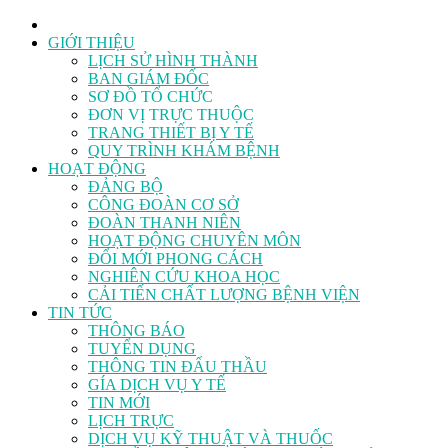
GIỚI THIỆU
LỊCH SỬ HÌNH THÀNH
BAN GIÁM ĐỐC
SƠ ĐỒ TỔ CHỨC
ĐƠN VỊ TRỰC THUỘC
TRANG THIẾT BỊ Y TẾ
QUY TRÌNH KHÁM BỆNH
HOẠT ĐỘNG
ĐẢNG BỘ
CÔNG ĐOÀN CƠ SỞ
ĐOÀN THANH NIÊN
HOẠT ĐỘNG CHUYÊN MÔN
ĐỔI MỚI PHONG CÁCH
NGHIÊN CỨU KHOA HỌC
CẢI TIẾN CHẤT LƯỢNG BỆNH VIỆN
TIN TỨC
THÔNG BÁO
TUYỂN DỤNG
THÔNG TIN ĐẤU THẦU
GÍA DỊCH VỤ Y TẾ
TIN MỚI
LỊCH TRỰC
DỊCH VỤ KỸ THUẬT VÀ THUỐC