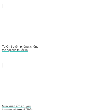
Tuyên truyền phòng, chống
tác hại của thuốc lá
Mùa xuân ấm áp, yêu
thương tại đơn vị "Thận