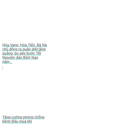
Hòa Vang, Hòa Tiến, Bà Nà
chủ động ra quân diệt lăng
quăng, bọ gậy trước Tết
Nguyên đán Bính Ngọ
năm...
Tăng cường phòng chống
bệnh Đậu mùa khỉ