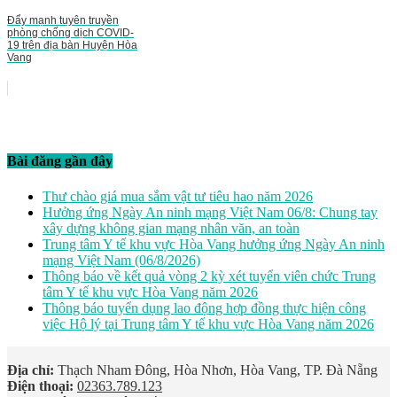
Đẩy mạnh tuyên truyền
phòng chống dịch COVID-
19 trên địa bàn Huyện Hòa
Vang
Bài đăng gần đây
Thư chào giá mua sắm vật tư tiêu hao năm 2026
Hưởng ứng Ngày An ninh mạng Việt Nam 06/8: Chung tay
xây dựng không gian mạng nhân văn, an toàn
Trung tâm Y tế khu vực Hòa Vang hưởng ứng Ngày An ninh
mạng Việt Nam (06/8/2026)
Thông báo về kết quả vòng 2 kỳ xét tuyển viên chức Trung
tâm Y tế khu vực Hòa Vang năm 2026
Thông báo tuyển dụng lao động hợp đồng thực hiện công
việc Hộ lý tại Trung tâm Y tế khu vực Hòa Vang năm 2026
Địa chỉ:
Thạch Nham Đông, Hòa Nhơn, Hòa Vang, TP. Đà Nẵng
Điện thoại:
02363.789.123