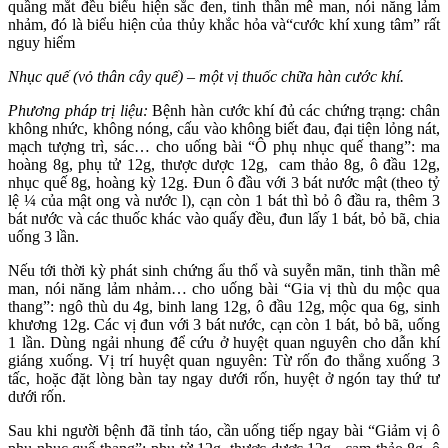
quầng mắt đều biểu hiện sắc đen, tinh thần mê man, nói năng lảm
nhảm, đó là biểu hiện của thủy khắc hỏa và“cước khí xung tâm” rất
nguy hiểm
Nhục quế (vỏ thân cây quế) – một vị thuốc chữa hàn cước khí.
Phương pháp trị liệu:
Bệnh hàn cước khí đủ các chứng trạng: chân
không nhức, không nóng, cấu vào không biết đau, đại tiện lỏng nát,
mạch tượng trì, sác… cho uống bài “Ô phụ nhục quế thang”: ma
hoàng 8g, phụ tử 12g, thược dược 12g, cam thảo 8g, ô đầu 12g,
nhục quế 8g, hoàng kỳ 12g. Đun ô đầu với 3 bát nước mật (theo tỷ
lệ ¼ của mật ong và nước l), cạn còn 1 bát thì bỏ ô đầu ra, thêm 3
bát nước và các thuốc khác vào quấy đều, đun lấy 1 bát, bỏ bã, chia
uống 3 lần.
Nếu tới thời kỳ phát sinh chứng ẩu thổ và suyễn mãn, tinh thần mê
man, nói năng lảm nhảm… cho uống bài “Gia vị thù du mộc qua
thang”: ngô thù du 4g, binh lang 12g, ô đầu 12g, mộc qua 6g, sinh
khương 12g. Các vị đun với 3 bát nước, cạn còn 1 bát, bỏ bã, uống
1 lần. Dùng ngải nhung để cứu ở huyệt quan nguyên cho dẫn khí
giáng xuống. Vị trí huyệt quan nguyên: Từ rốn đo thẳng xuống 3
tấc, hoặc đặt lòng bàn tay ngay dưới rốn, huyệt ở ngón tay thứ tư
dưới rốn.
Sau khi người bệnh đã tỉnh táo, cần uống tiếp ngay bài “Giảm vị ô