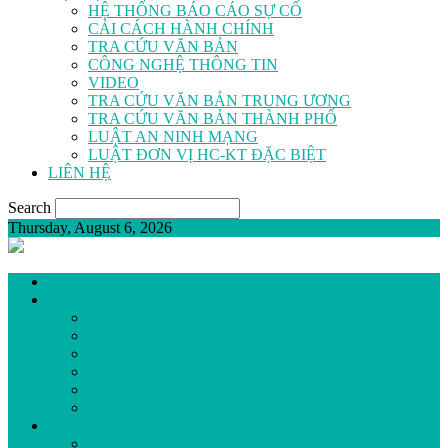
HỆ THỐNG BÁO CÁO SỰ CỐ
CẢI CÁCH HÀNH CHÍNH
TRA CỨU VĂN BẢN
CÔNG NGHỆ THÔNG TIN
VIDEO
TRA CỨU VĂN BẢN TRUNG ƯƠNG
TRA CỨU VĂN BẢN THÀNH PHỐ
LUẬT AN NINH MẠNG
LUẬT ĐƠN VỊ HC-KT ĐẶC BIỆT
LIÊN HỆ
Search
Thursday, August 6, 2026
GIỚI THIỆU
LỊCH SỬ HÌNH THÀNH
BAN GIÁM ĐỐC
SƠ ĐỒ TỔ CHỨC
ĐƠN VỊ TRỰC THUỘC
TRANG THIẾT BỊ Y TẾ
QUY TRÌNH KHÁM BỆNH
HOẠT ĐỘNG
ĐẢNG BỘ