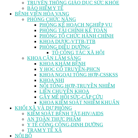
TRUYỀN THÔNG GIÁO DỤC SỨC KHỎE
BẢO HIỂM Y TẾ
BỆNH VIỆN HÒA VANG
PHÒNG CHỨC NĂNG
PHÒNG KẾ HOẠCH NGHIỆP VỤ
PHÒNG TÀI CHÍNH KẾ TOÁN
PHÒNG TỔ CHỨC HÀNH CHÍNH
KHOA DƯỢC-VTTB-TTB
PHÒNG ĐIỀU DƯỠNG
TỔ CÔNG TÁC XÃ HỘI
KHOA CẬN LÂM SÀNG
KHOA KHÁM BỆNH
Y HỌC CỔ TRUYỀN-PHCN
KHOA NGOẠI TỔNG HỢP-CSSKSS
KHOA NHI
NỘI TỔNG HỢP-TRUYỀN NHIỄM
LIÊN CHUYÊN KHOA
GÂY MÊ HỒI SỨC-CẤP CỨU
KHOA KIỂM SOÁT NHIỄM KHUẨN
KHỐI XÃ VÀ DỰ PHÒNG
KIỂM SOÁT BỆNH TẬT-HIV/AIDS
AN TOÀN THỰC PHẨM
Y TẾ CÔNG CỘNG-DINH DƯỠNG
TRẠM Y TẾ XÃ
NỘI BỘ