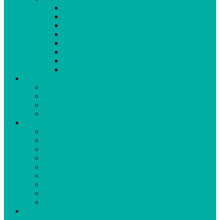
KHOA KHÁM BỆNH
Y HỌC CỔ TRUYỀN-PHCN
KHOA NGOẠI TỔNG HỢP-CSSKSS
KHOA NHI
NỘI TỔNG HỢP-TRUYỀN NHIỄM
LIÊN CHUYÊN KHOA
GÂY MÊ HỒI SỨC-CẤP CỨU
KHOA KIỂM SOÁT NHIỄM KHUẨN
KHỐI XÃ VÀ DỰ PHÒNG
KIỂM SOÁT BỆNH TẬT-HIV/AIDS
AN TOÀN THỰC PHẨM
Y TẾ CÔNG CỘNG-DINH DƯỠNG
TRẠM Y TẾ XÃ
NỘI BỘ
HỆ THỐNG BÁO CÁO SỰ CỐ
CẢI CÁCH HÀNH CHÍNH
TRA CỨU VĂN BẢN
CÔNG NGHỆ THÔNG TIN
VIDEO
TRA CỨU VĂN BẢN TRUNG ƯƠNG
TRA CỨU VĂN BẢN THÀNH PHỐ
LUẬT AN NINH MẠNG
LUẬT ĐƠN VỊ HC-KT ĐẶC BIỆT
LIÊN HỆ