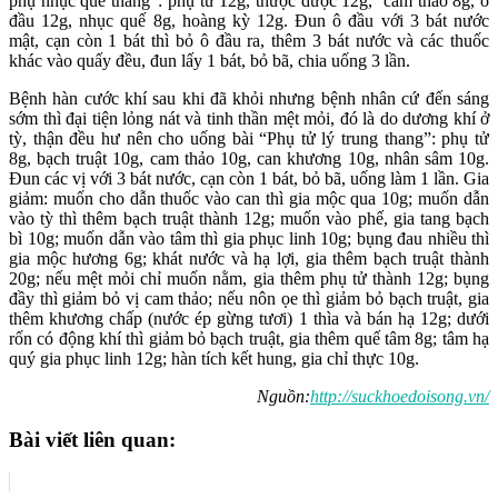
phụ nhục quế thang”: phụ tử 12g, thược dược 12g, cam thảo 8g, ô
đầu 12g, nhục quế 8g, hoàng kỳ 12g. Đun ô đầu với 3 bát nước
mật, cạn còn 1 bát thì bỏ ô đầu ra, thêm 3 bát nước và các thuốc
khác vào quấy đều, đun lấy 1 bát, bỏ bã, chia uống 3 lần.
Bệnh hàn cước khí sau khi đã khỏi nhưng bệnh nhân cứ đến sáng
sớm thì đại tiện lỏng nát và tinh thần mệt mỏi, đó là do dương khí ở
tỳ, thận đều hư nên cho uống bài “Phụ tử lý trung thang”: phụ tử
8g, bạch truật 10g, cam thảo 10g, can khương 10g, nhân sâm 10g.
Đun các vị với 3 bát nước, cạn còn 1 bát, bỏ bã, uống làm 1 lần. Gia
giảm: muốn cho dẫn thuốc vào can thì gia mộc qua 10g; muốn dẫn
vào tỳ thì thêm bạch truật thành 12g; muốn vào phế, gia tang bạch
bì 10g; muốn dẫn vào tâm thì gia phục linh 10g; bụng đau nhiều thì
gia mộc hương 6g; khát nước và hạ lợi, gia thêm bạch truật thành
20g; nếu mệt mỏi chỉ muốn nằm, gia thêm phụ tử thành 12g; bụng
đầy thì giảm bỏ vị cam thảo; nếu nôn ọe thì giảm bỏ bạch truật, gia
thêm khương chấp (nước ép gừng tươi) 1 thìa và bán hạ 12g; dưới
rốn có động khí thì giảm bỏ bạch truật, gia thêm quế tâm 8g; tâm hạ
quý gia phục linh 12g; hàn tích kết hung, gia chỉ thực 10g.
Nguồn:
http://suckhoedoisong.vn/​
Bài viết liên quan: