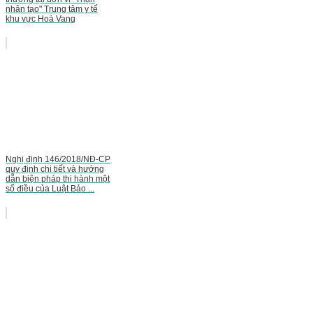
nhân tạo" Trung tâm y tế
khu vực Hoà Vang
Nghị định 146/2018/NĐ-CP
quy định chi tiết và hướng
dẫn biện pháp thi hành một
số điều của Luật Bảo ...