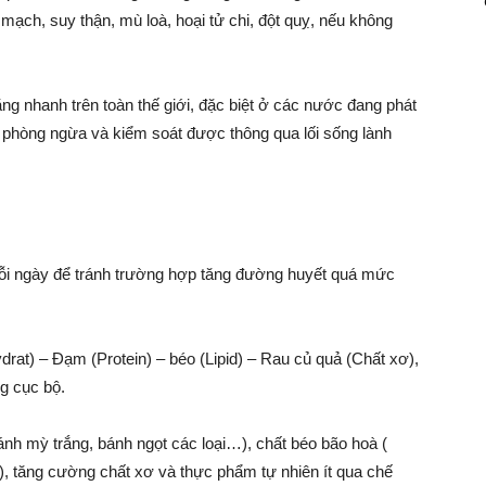
mạch, suy thận, mù loà, hoại tử chi, đột quỵ, nếu không
g nhanh trên toàn thế giới, đặc biệt ở các nước đang phát
ể phòng ngừa và kiểm soát được thông qua lối sống lành
ỗi ngày để tránh trường hợp tăng đường huyết quá mức
rat) – Đạm (Protein) – béo (Lipid) – Rau củ quả (Chất xơ),
g cục bộ.
ánh mỳ trắng, bánh ngọt các loại…), chất béo bão hoà (
), tăng cường chất xơ và thực phẩm tự nhiên ít qua chế