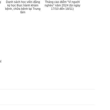
g
Danh sách học viên đăng
Tháng cao điểm “Vì người
ký học thực hành khám
nghèo” năm 2024 (từ ngày
bệnh, chữa bệnh tại Trung
17/10 đến 18/11)
tâm
t