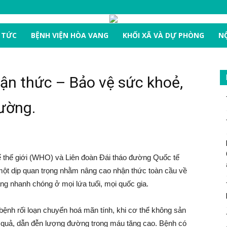
 TỨC
BỆNH VIỆN HÒA VANG
KHỐI XÃ VÀ DỰ PHÒNG
NỘ
ận thức – Bảo vệ sức khoẻ,
đường.
 thế giới (WHO) và Liên đoàn Đái tháo đường Quốc tế
một dịp quan trọng nhằm nâng cao nhận thức toàn cầu về
ng nhanh chóng ở mọi lứa tuổi, mọi quốc gia.
 bệnh rối loạn chuyển hoá mãn tính, khi cơ thể không sản
ệu quả, dẫn đễn lượng đường trong máu tăng cao. Bệnh có