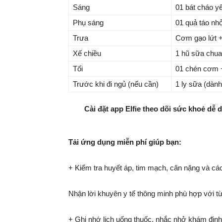
Sáng
01 bát cháo y
Phụ sáng
01 quả táo nh
Trưa
Cơm gạo lứt +
Xế chiều
1 hũ sữa chua
Tối
01 chén cơm +
Trước khi đi ngủ (nếu cần)
1 ly sữa (dàn
Cài đặt app Elfie theo dõi sức khoẻ dễ 
Tải ứng dụng miễn phí giúp bạn:
+ Kiểm tra huyết áp, tim mạch, cân nặng và cá
Nhận lời khuyên y tế thông minh phù hợp với t
+ Ghi nhớ lịch uống thuốc, nhắc nhở khám định