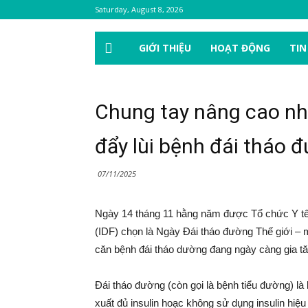
Saturday, August 8, 2026
GIỚI THIỆU
HOẠT ĐỘNG
TIN
Chung tay nâng cao nh
đẩy lùi bệnh đái tháo 
07/11/2025
Ngày 14 tháng 11 hằng năm được Tổ chức Y tế
(IDF) chọn là Ngày Đái tháo đường Thế giới – 
căn bệnh đái tháo dường đang ngày càng gia tă
Đái tháo đường (còn gọi là bệnh tiểu đường) là
xuất đủ insulin hoạc không sử dụng insulin hi