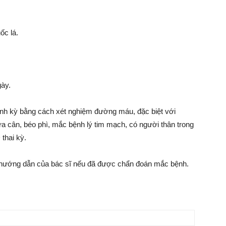
ốc lá.
gày.
ịnh kỳ bằng cách xét nghiệm đường máu, đặc biệt với
a cân, béo phì, mắc bệnh lý tim mạch, có người thân trong
thai kỳ.
eo hướng dẫn của bác sĩ nếu đã được chẩn đoán mắc bệnh.