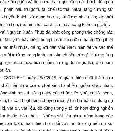
 các sáng kiến và tích cực tham gia bằng các hành động cụ
u, phân loại, thu gom, tái chế rác thải nhựa; tăng cường sử
khuyến khích sử dụng bao bì, túi đựng nhiều lần; kịp thời
 tiên tiến, mô hình tốt, cách làm hay, sáng kiến có giá trị…
phủ Nguyễn Xuân Phúc đã phát động phong trào chống rác
ọi: “Ngay từ bây giờ, chúng ta cần có những hành động thiết
h rác thải nhựa, để người dân Việt Nam hiện tại và các thế
ng môi trường trong lành, an toàn và bền vững”. Hưởng ứng
ững biện pháp thực hiện nhằm hướng đến mục tiêu đến năm
t lần.
thị 08/CT-BYT ngày 29/7/2019 về giảm thiểu chất thải nhựa
ế, chất thải nhựa được phát sinh từ nhiều nguồn khác nhau,
động sinh hoạt thường ngày của nhân viên y tế, người bệnh,
 tế; từ các hoạt động chuyên môn y tế như bao bì, dụng cụ
 bị, vật tư, vật liệu, đồ dùng trong y tế; từ hoạt động nghiên
 làm thuốc, hóa chất… Những vật liệu nhựa dùng trong các
liệu an toàn, thân thiện hơn đối với môi trường nếu có sự
ng chức, viên chức, người lao động trong ngành y tế cũng