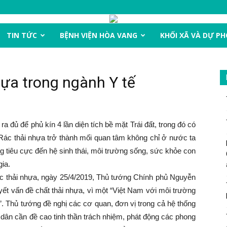
TIN TỨC
BỆNH VIỆN HÒA VANG
KHỐI XÃ VÀ DỰ P
hựa trong ngành Y tế
a đủ để phủ kín 4 lần diện tích bề mặt Trái đất, trong đó có
g. Rác thải nhựa trở thành mối quan tâm không chỉ ở nước ta
g tiêu cực đến hệ sinh thái, môi trường sống, sức khỏe con
ia.
c thải nhựa, ngày 25/4/2019, Thủ tướng Chính phủ Nguyễn
ết vấn đề chất thải nhựa, vì một “Việt Nam với môi trường
g”. Thủ tướng đề nghị các cơ quan, đơn vị trong cả hệ thống
 dân cần đề cao tinh thần trách nhiệm, phát động các phong