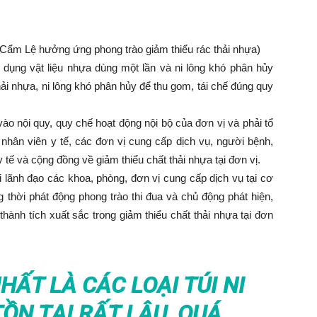
 Cẩm Lệ hưởng ứng phong trào giảm thiểu rác thải nhựa)
 dụng vật liệu nhựa dùng một lần và ni lông khó phân hủy
thải nhựa, ni lông khó phân hủy để thu gom, tái chế đúng quy
ào nội quy, quy chế hoạt động nội bộ của đơn vị và phải tổ
 nhân viên y tế, các đơn vị cung cấp dịch vụ, người bệnh,
tế và cộng đồng về giảm thiểu chất thải nhựa tại đơn vị.
 lãnh đạo các khoa, phòng, đơn vị cung cấp dịch vụ tại cơ
g thời phát động phong trào thi đua và chủ động phát hiện,
thành tích xuất sắc trong giảm thiểu chất thải nhựa tại đơn
HẤT LÀ CÁC LOẠI TÚI NI
ỒN TẠI RẤT LÂU, QUÁ