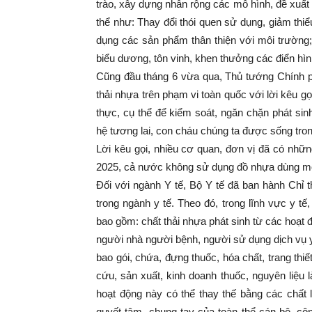
trào, xây dựng nhân rộng các mô hình, đề xuất
thể như: Thay đổi thói quen sử dụng, giảm thiể
dụng các sản phẩm thân thiện với môi trường; 
biểu dương, tôn vinh, khen thưởng các điển hình
Cũng đầu tháng 6 vừa qua, Thủ tướng Chính 
thải nhựa trên phạm vi toàn quốc với lời kêu g
thực, cụ thể để kiểm soát, ngăn chặn phát sin
hệ tương lai, con cháu chúng ta được sống tro
Lời kêu gọi, nhiều cơ quan, đơn vị đã có nh
2025, cả nước không sử dụng đồ nhựa dùng mộ
Đối với ngành Y tế, Bộ Y tế đã ban hành Chỉ 
trong ngành y tế. Theo đó, trong lĩnh vực y t
bao gồm: chất thải nhựa phát sinh từ các hoạt 
người nhà người bệnh, người sử dụng dịch vụ y
bao gói, chứa, đựng thuốc, hóa chất, trang thiết
cứu, sản xuất, kinh doanh thuốc, nguyên liệu
hoạt động này có thể thay thế bằng các chất 
quyết tâm, chung tay của toàn thể cán bộ, cô