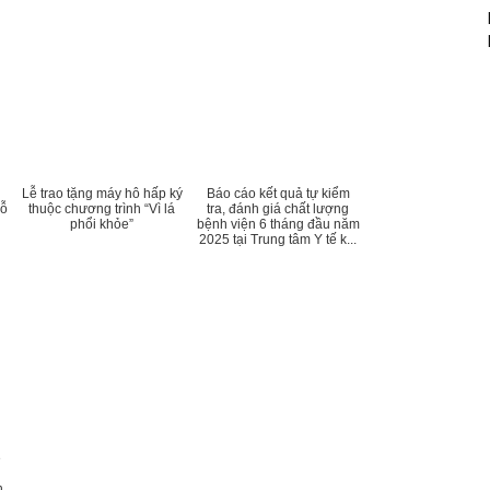
Lễ trao tặng máy hô hấp ký
Báo cáo kết quả tự kiểm
hỗ
thuộc chương trình “Vì lá
tra, đánh giá chất lượng
phổi khỏe”
bệnh viện 6 tháng đầu năm
2025 tại Trung tâm Y tế k...
ề
h,