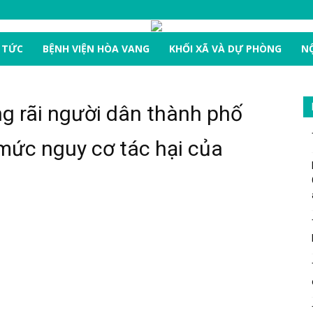
 TỨC
BỆNH VIỆN HÒA VANG
KHỐI XÃ VÀ DỰ PHÒNG
NỘ
ng rãi người dân thành phố
ức nguy cơ tác hại của