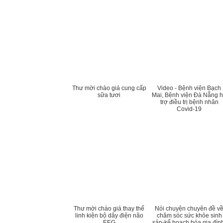
Thư mời chào giá cung cấp
Video - Bệnh viện Bạch
sữa tươi
Mai, Bệnh viện Đà Nẵng 
trợ điều trị bệnh nhân
Covid-19
Thư mời chào giá thay thế
Nói chuyện chuyên đề v
linh kiện bộ dây điện não
chăm sóc sức khỏe sinh
EEG
sản-kế hoạch hóa gia đìn