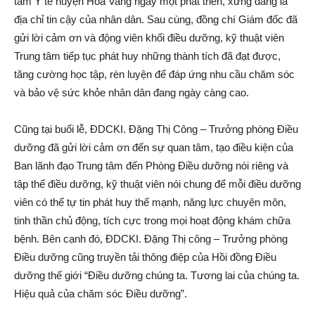
tâm Y tế huyện Hòa Vang ngày một phát triển, xứng đáng là
địa chỉ tin cậy của nhân dân. Sau cùng, đồng chí Giám đốc đã
gửi lời cảm ơn và động viên khối điều dưỡng, kỹ thuật viên
Trung tâm tiếp tục phát huy những thành tích đã đạt được,
tăng cường học tập, rèn luyện để đáp ứng nhu cầu chăm sóc
và bảo vệ sức khỏe nhân dân đang ngày càng cao.
Cũng tại buổi lễ, ĐDCKI. Đặng Thị Công – Trưởng phòng Điều
dưỡng đã gửi lời cảm ơn đến sự quan tâm, tạo điều kiện của
Ban lãnh đạo Trung tâm đến Phòng Điều dưỡng nói riêng và
tập thể điều dưỡng, kỹ thuật viên nói chung để mỗi điều dưỡng
viên có thể tự tin phát huy thế mạnh, năng lực chuyên môn,
tinh thần chủ động, tích cực trong mọi hoạt động khám chữa
bệnh. Bên cạnh đó, ĐDCKI. Đặng Thị công – Trưởng phòng
Điều dưỡng cũng truyền tải thông điệp của Hồi đồng Điều
dưỡng thế giới “Điều dưỡng chúng ta. Tương lai của chúng ta.
Hiệu quả của chăm sóc Điều dưỡng”.