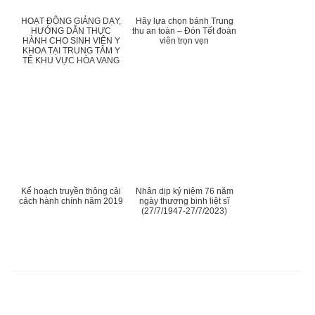
HOẠT ĐỘNG GIẢNG DẠY,
Hãy lựa chọn bánh Trung
HƯỚNG DẪN THỰC
thu an toàn – Đón Tết đoàn
HÀNH CHO SINH VIÊN Y
viên trọn vẹn
KHOA TẠI TRUNG TÂM Y
TẾ KHU VỰC HÒA VANG
Kế hoạch truyền thông cải
Nhân dịp kỷ niệm 76 năm
cách hành chính năm 2019
ngày thương binh liệt sĩ
(27/7/1947-27/7/2023)