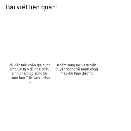
Bài viết liên quan:
Về việc mời chào giá cung
Khám sàng lọc và tư vấn
ứng vật tư y tế, hóa chất,
truyền thông về bệnh võng
sinh phẩm bổ sung tại
mạc đái tháo đường
Trung tâm Y tế huyện Hòa
...