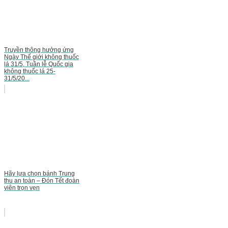
Truyền thông hưởng ứng
Ngày Thế giới không thuốc
lá 31/5, Tuần lễ Quốc gia
không thuốc lá 25-
31/5/20...
Hãy lựa chọn bánh Trung
thu an toàn – Đón Tết đoàn
viên trọn vẹn