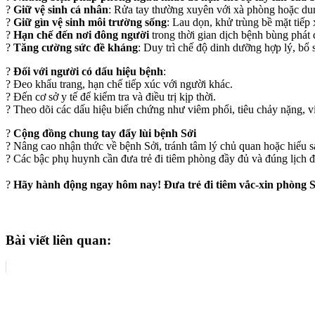
?
Giữ vệ sinh cá nhân
: Rửa tay thường xuyên với xà phòng hoặc dung
?
Giữ gìn vệ sinh môi trường sống
: Lau dọn, khử trùng bề mặt tiếp
?
Hạn chế đến nơi đông người
trong thời gian dịch bệnh bùng phát 
?
Tăng cường sức đề kháng
: Duy trì chế độ dinh dưỡng hợp lý, bổ
?
Đối với người có dấu hiệu bệnh
:
? Đeo khẩu trang, hạn chế tiếp xúc với người khác.
? Đến cơ sở y tế để kiểm tra và điều trị kịp thời.
? Theo dõi các dấu hiệu biến chứng như viêm phổi, tiêu chảy nặng, v
?
Cộng đồng chung tay đẩy lùi bệnh Sởi
? Nâng cao nhận thức về bệnh Sởi, tránh tâm lý chủ quan hoặc hiểu s
? Các bậc phụ huynh cần đưa trẻ đi tiêm phòng đầy đủ và đúng lịch đ
?
Hãy hành động ngay hôm nay! Đưa trẻ đi tiêm vắc-xin phòng S
Bài viết liên quan: