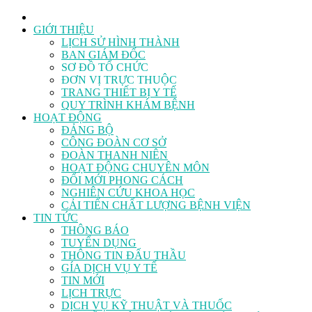
GIỚI THIỆU
LỊCH SỬ HÌNH THÀNH
BAN GIÁM ĐỐC
SƠ ĐỒ TỔ CHỨC
ĐƠN VỊ TRỰC THUỘC
TRANG THIẾT BỊ Y TẾ
QUY TRÌNH KHÁM BỆNH
HOẠT ĐỘNG
ĐẢNG BỘ
CÔNG ĐOÀN CƠ SỞ
ĐOÀN THANH NIÊN
HOẠT ĐỘNG CHUYÊN MÔN
ĐỔI MỚI PHONG CÁCH
NGHIÊN CỨU KHOA HỌC
CẢI TIẾN CHẤT LƯỢNG BỆNH VIỆN
TIN TỨC
THÔNG BÁO
TUYỂN DỤNG
THÔNG TIN ĐẤU THẦU
GÍA DỊCH VỤ Y TẾ
TIN MỚI
LỊCH TRỰC
DỊCH VỤ KỸ THUẬT VÀ THUỐC