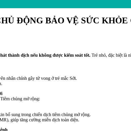
CHỦ ĐỘNG BẢO VỆ SỨC KHỎE 
hát thành dịch nếu không được kiểm soát tốt.
Trẻ nhỏ, đặc biệt là
ên nhân chính gây tử vong ở trẻ mắc Sởi.
n.
ởi
h Tiêm chủng mở rộng:
xin bổ sung trong chiến dịch tiêm chủng mở rộng.
MMR), giúp tăng cường miễn dịch toàn diện.
bệnh