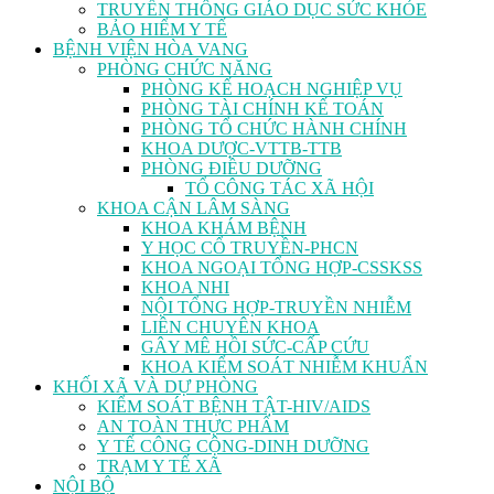
TRUYỀN THÔNG GIÁO DỤC SỨC KHỎE
BẢO HIỂM Y TẾ
BỆNH VIỆN HÒA VANG
PHÒNG CHỨC NĂNG
PHÒNG KẾ HOẠCH NGHIỆP VỤ
PHÒNG TÀI CHÍNH KẾ TOÁN
PHÒNG TỔ CHỨC HÀNH CHÍNH
KHOA DƯỢC-VTTB-TTB
PHÒNG ĐIỀU DƯỠNG
TỔ CÔNG TÁC XÃ HỘI
KHOA CẬN LÂM SÀNG
KHOA KHÁM BỆNH
Y HỌC CỔ TRUYỀN-PHCN
KHOA NGOẠI TỔNG HỢP-CSSKSS
KHOA NHI
NỘI TỔNG HỢP-TRUYỀN NHIỄM
LIÊN CHUYÊN KHOA
GÂY MÊ HỒI SỨC-CẤP CỨU
KHOA KIỂM SOÁT NHIỄM KHUẨN
KHỐI XÃ VÀ DỰ PHÒNG
KIỂM SOÁT BỆNH TẬT-HIV/AIDS
AN TOÀN THỰC PHẨM
Y TẾ CÔNG CỘNG-DINH DƯỠNG
TRẠM Y TẾ XÃ
NỘI BỘ