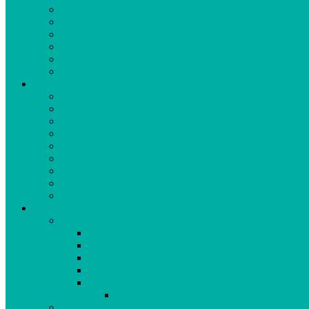
CÔNG ĐOÀN CƠ SỞ
ĐOÀN THANH NIÊN
HOẠT ĐỘNG CHUYÊN MÔN
ĐỔI MỚI PHONG CÁCH
NGHIÊN CỨU KHOA HỌC
CẢI TIẾN CHẤT LƯỢNG BỆNH VIỆN
TIN TỨC
THÔNG BÁO
TUYỂN DỤNG
THÔNG TIN ĐẤU THẦU
GÍA DỊCH VỤ Y TẾ
TIN MỚI
LỊCH TRỰC
DỊCH VỤ KỸ THUẬT VÀ THUỐC
TRUYỀN THÔNG GIÁO DỤC SỨC KHỎE
BẢO HIỂM Y TẾ
BỆNH VIỆN HÒA VANG
PHÒNG CHỨC NĂNG
PHÒNG KẾ HOẠCH NGHIỆP VỤ
PHÒNG TÀI CHÍNH KẾ TOÁN
PHÒNG TỔ CHỨC HÀNH CHÍNH
KHOA DƯỢC-VTTB-TTB
PHÒNG ĐIỀU DƯỠNG
TỔ CÔNG TÁC XÃ HỘI
KHOA CẬN LÂM SÀNG