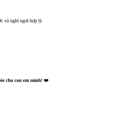
c và nghỉ ngơi hợp lý.
hỏe cho con em mình!
❤️