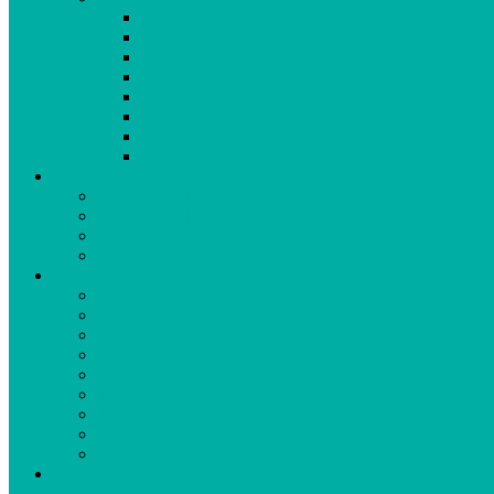
KHOA KHÁM BỆNH
Y HỌC CỔ TRUYỀN-PHCN
KHOA NGOẠI TỔNG HỢP-CSSKSS
KHOA NHI
NỘI TỔNG HỢP-TRUYỀN NHIỄM
LIÊN CHUYÊN KHOA
GÂY MÊ HỒI SỨC-CẤP CỨU
KHOA KIỂM SOÁT NHIỄM KHUẨN
KHỐI XÃ VÀ DỰ PHÒNG
KIỂM SOÁT BỆNH TẬT-HIV/AIDS
AN TOÀN THỰC PHẨM
Y TẾ CÔNG CỘNG-DINH DƯỠNG
TRẠM Y TẾ XÃ
NỘI BỘ
HỆ THỐNG BÁO CÁO SỰ CỐ
CẢI CÁCH HÀNH CHÍNH
TRA CỨU VĂN BẢN
CÔNG NGHỆ THÔNG TIN
VIDEO
TRA CỨU VĂN BẢN TRUNG ƯƠNG
TRA CỨU VĂN BẢN THÀNH PHỐ
LUẬT AN NINH MẠNG
LUẬT ĐƠN VỊ HC-KT ĐẶC BIỆT
LIÊN HỆ