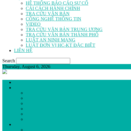
HỆ THỐNG BÁO CÁO SỰ CỐ
CẢI CÁCH HÀNH CHÍNH
TRA CỨU VĂN BẢN
CÔNG NGHỆ THÔNG TIN
VIDEO
TRA CỨU VĂN BẢN TRUNG ƯƠNG
TRA CỨU VĂN BẢN THÀNH PHỐ
LUẬT AN NINH MẠNG
LUẬT ĐƠN VỊ HC-KT ĐẶC BIỆT
LIÊN HỆ
Search
Thursday, August 6, 2026
GIỚI THIỆU
LỊCH SỬ HÌNH THÀNH
BAN GIÁM ĐỐC
SƠ ĐỒ TỔ CHỨC
ĐƠN VỊ TRỰC THUỘC
TRANG THIẾT BỊ Y TẾ
QUY TRÌNH KHÁM BỆNH
HOẠT ĐỘNG
ĐẢNG BỘ