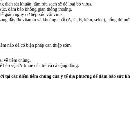
 dịch sát khuẩn, tắm rửa sạch sẽ để loại bỏ virus.
 xúc, đảm bảo không gian thông thoáng.
để giảm nguy cơ tiếp xúc với virus.
 sung đầy đủ vitamin và khoáng chất (A, C, E, kẽm, selen), uống đủ nướ
iêm não để có biện pháp can thiệp sớm.
ai về tiêm chủng.
ể bảo vệ sức khỏe của trẻ và cả cộng đồng.
ởi tại các điểm tiêm chủng của y tế địa phương để đảm bảo sức k