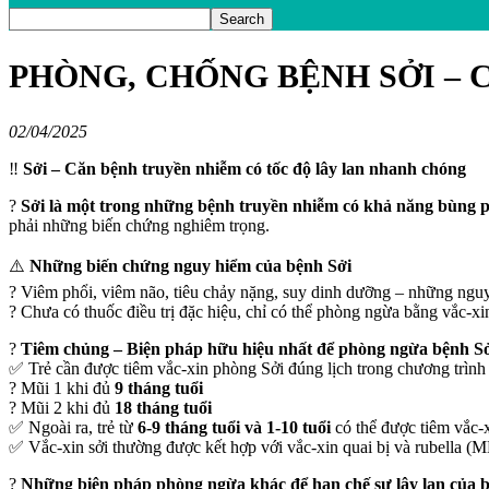
PHÒNG, CHỐNG BỆNH SỞI – 
02/04/2025
‼️
Sởi – Căn bệnh truyền nhiễm có tốc độ lây lan nhanh chóng
?
Sởi là một trong những bệnh truyền nhiễm có khả năng bùng p
phải những biến chứng nghiêm trọng.
⚠️
Những biến chứng nguy hiểm của bệnh Sởi
? Viêm phổi, viêm não, tiêu chảy nặng, suy dinh dưỡng – những nguy
? Chưa có thuốc điều trị đặc hiệu, chỉ có thể phòng ngừa bằng vắc-xi
?
Tiêm chủng – Biện pháp hữu hiệu nhất để phòng ngừa bệnh S
✅ Trẻ cần được tiêm vắc-xin phòng Sởi đúng lịch trong chương trìn
? Mũi 1 khi đủ
9 tháng tuổi
? Mũi 2 khi đủ
18 tháng tuổi
✅ Ngoài ra, trẻ từ
6-9 tháng tuổi và 1-10 tuổi
có thể được tiêm vắc-
✅ Vắc-xin sởi thường được kết hợp với vắc-xin quai bị và rubella (
?
Những biện pháp phòng ngừa khác để hạn chế sự lây lan của 