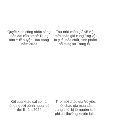
Quyết định công nhận sáng
Thư mời chào giá về việc
kiến đạt cấp cơ sở Trung
mời chào giá cung ứng vật
tâm Y tế huyện Hòa Vang
tư y tế, hóa chất, sinh phẩm
năm 2023
bổ sung tại Trung tâ...
Kết quả khảo sát sự hài
Thư mời chào giá Về việc
lòng người bệnh ngoại trú
mời chào giá mua sắm
đợt II năm 2024
trang thiết bị từ nguồn kinh
phí chi thường xuyên tại ...