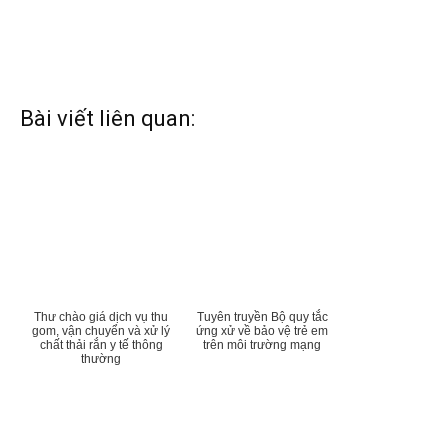
Bài viết liên quan:
Thư chào giá dịch vụ thu
Tuyên truyền Bộ quy tắc
gom, vận chuyển và xử lý
ứng xử về bảo vệ trẻ em
chất thải rắn y tế thông
trên môi trường mạng
thường