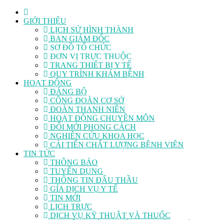
GIỚI THIỆU
LỊCH SỬ HÌNH THÀNH
BAN GIÁM ĐỐC
SƠ ĐỒ TỔ CHỨC
ĐƠN VỊ TRỰC THUỘC
TRANG THIẾT BỊ Y TẾ
QUY TRÌNH KHÁM BỆNH
HOẠT ĐỘNG
ĐẢNG BỘ
CÔNG ĐOÀN CƠ SỞ
ĐOÀN THANH NIÊN
HOẠT ĐỘNG CHUYÊN MÔN
ĐỔI MỚI PHONG CÁCH
NGHIÊN CỨU KHOA HỌC
CẢI TIẾN CHẤT LƯỢNG BỆNH VIỆN
TIN TỨC
THÔNG BÁO
TUYỂN DỤNG
THÔNG TIN ĐẤU THẦU
GÍA DỊCH VỤ Y TẾ
TIN MỚI
LỊCH TRỰC
DỊCH VỤ KỸ THUẬT VÀ THUỐC