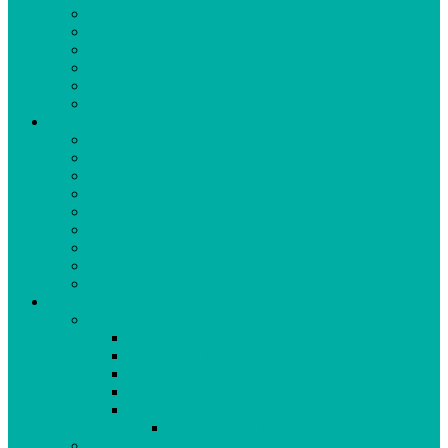
CÔNG ĐOÀN CƠ SỞ
ĐOÀN THANH NIÊN
HOẠT ĐỘNG CHUYÊN MÔN
ĐỔI MỚI PHONG CÁCH
NGHIÊN CỨU KHOA HỌC
CẢI TIẾN CHẤT LƯỢNG BỆNH VIỆN
TIN TỨC
THÔNG BÁO
TUYỂN DỤNG
THÔNG TIN ĐẤU THẦU
GÍA DỊCH VỤ Y TẾ
TIN MỚI
LỊCH TRỰC
DỊCH VỤ KỸ THUẬT VÀ THUỐC
TRUYỀN THÔNG GIÁO DỤC SỨC KHỎE
BẢO HIỂM Y TẾ
BỆNH VIỆN HÒA VANG
PHÒNG CHỨC NĂNG
PHÒNG KẾ HOẠCH NGHIỆP VỤ
PHÒNG TÀI CHÍNH KẾ TOÁN
PHÒNG TỔ CHỨC HÀNH CHÍNH
KHOA DƯỢC-VTTB-TTB
PHÒNG ĐIỀU DƯỠNG
TỔ CÔNG TÁC XÃ HỘI
KHOA CẬN LÂM SÀNG