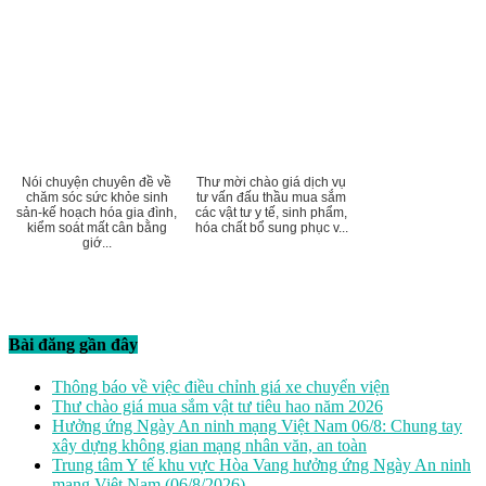
Nói chuyện chuyên đề về
Thư mời chào giá dịch vụ
chăm sóc sức khỏe sinh
tư vấn đấu thầu mua sắm
sản-kế hoạch hóa gia đình,
các vật tư y tế, sinh phẩm,
kiểm soát mất cân bằng
hóa chất bổ sung phục v...
giớ...
Bài đăng gần đây
Thông báo về việc điều chỉnh giá xe chuyển viện
Thư chào giá mua sắm vật tư tiêu hao năm 2026
Hưởng ứng Ngày An ninh mạng Việt Nam 06/8: Chung tay
xây dựng không gian mạng nhân văn, an toàn
Trung tâm Y tế khu vực Hòa Vang hưởng ứng Ngày An ninh
mạng Việt Nam (06/8/2026)