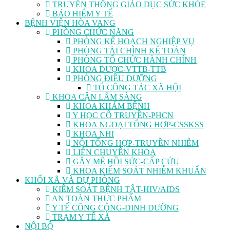
TRUYỀN THÔNG GIÁO DỤC SỨC KHỎE
BẢO HIỂM Y TẾ
BỆNH VIỆN HÒA VANG
PHÒNG CHỨC NĂNG
PHÒNG KẾ HOẠCH NGHIỆP VỤ
PHÒNG TÀI CHÍNH KẾ TOÁN
PHÒNG TỔ CHỨC HÀNH CHÍNH
KHOA DƯỢC-VTTB-TTB
PHÒNG ĐIỀU DƯỠNG
TỔ CÔNG TÁC XÃ HỘI
KHOA CẬN LÂM SÀNG
KHOA KHÁM BỆNH
Y HỌC CỔ TRUYỀN-PHCN
KHOA NGOẠI TỔNG HỢP-CSSKSS
KHOA NHI
NỘI TỔNG HỢP-TRUYỀN NHIỄM
LIÊN CHUYÊN KHOA
GÂY MÊ HỒI SỨC-CẤP CỨU
KHOA KIỂM SOÁT NHIỄM KHUẨN
KHỐI XÃ VÀ DỰ PHÒNG
KIỂM SOÁT BỆNH TẬT-HIV/AIDS
AN TOÀN THỰC PHẨM
Y TẾ CÔNG CỘNG-DINH DƯỠNG
TRẠM Y TẾ XÃ
NỘI BỘ