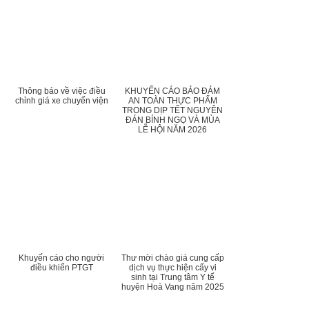
Thông báo về việc điều
KHUYẾN CÁO BẢO ĐẢM
chỉnh giá xe chuyển viện
AN TOÀN THỰC PHẨM
TRONG DỊP TẾT NGUYÊN
ĐÁN BÍNH NGỌ VÀ MÙA
LỄ HỘI NĂM 2026
Khuyến cáo cho người
Thư mời chào giá cung cấp
điều khiển PTGT
dịch vụ thực hiện cấy vi
sinh tại Trung tâm Y tế
huyện Hoà Vang năm 2025