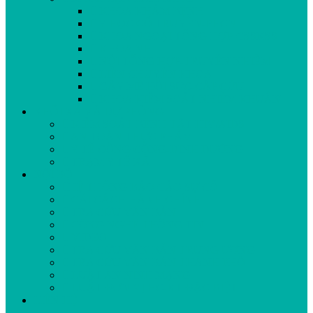
KHOA KHÁM BỆNH
Y HỌC CỔ TRUYỀN-PHCN
KHOA NGOẠI TỔNG HỢP-CSSKSS
KHOA NHI
NỘI TỔNG HỢP-TRUYỀN NHIỄM
LIÊN CHUYÊN KHOA
GÂY MÊ HỒI SỨC-CẤP CỨU
KHOA KIỂM SOÁT NHIỄM KHUẨN
KHỐI XÃ VÀ DỰ PHÒNG
KIỂM SOÁT BỆNH TẬT-HIV/AIDS
AN TOÀN THỰC PHẨM
Y TẾ CÔNG CỘNG-DINH DƯỠNG
TRẠM Y TẾ XÃ
NỘI BỘ
HỆ THỐNG BÁO CÁO SỰ CỐ
CẢI CÁCH HÀNH CHÍNH
TRA CỨU VĂN BẢN
CÔNG NGHỆ THÔNG TIN
VIDEO
TRA CỨU VĂN BẢN TRUNG ƯƠNG
TRA CỨU VĂN BẢN THÀNH PHỐ
LUẬT AN NINH MẠNG
LUẬT ĐƠN VỊ HC-KT ĐẶC BIỆT
LIÊN HỆ