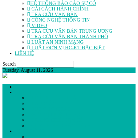
HỆ THỐNG BÁO CÁO SỰ CỐ
CẢI CÁCH HÀNH CHÍNH
TRA CỨU VĂN BẢN
CÔNG NGHỆ THÔNG TIN
VIDEO
TRA CỨU VĂN BẢN TRUNG ƯƠNG
TRA CỨU VĂN BẢN THÀNH PHỐ
LUẬT AN NINH MẠNG
LUẬT ĐƠN VỊ HC-KT ĐẶC BIỆT
LIÊN HỆ
Search
Tuesday, August 11, 2026
GIỚI THIỆU
LỊCH SỬ HÌNH THÀNH
BAN GIÁM ĐỐC
SƠ ĐỒ TỔ CHỨC
ĐƠN VỊ TRỰC THUỘC
TRANG THIẾT BỊ Y TẾ
QUY TRÌNH KHÁM BỆNH
HOẠT ĐỘNG
ĐẢNG BỘ