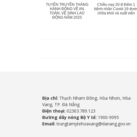
TUYÊN TRUYỀN THÁNG
Chiều nay 20-8 thêm 1
HÀNH ĐỘNG VỀ AN
bệnh nhân Covid-19 đượ
TOÀN, VỆ SINH LAO
chữa khỏi và xuất viện
ĐỘNG NĂM 2025
Địa chỉ:
Thạch Nham Đông, Hòa Nhơn, Hòa
Vang, TP. Đà Nẵng
Điện thoại:
02363.789.123
Đường dây nóng Bộ Y tế:
1900-9095
Email:
trungtamytehoavang@danang.gov.vn