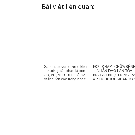
Bài viết liên quan:
Gặp mặt tuyên dương khen
ĐỢT KHÁM, CHỮA BỆN
thưởng các cháu là con
NHÂN ĐẠO LAN TỎA
CB, VC, NLD Trung tâm đạt
NGHĨA TÌNH, CHUNG TA
thành tích cao trong học t...
VÌ SỨC KHỎE NHÂN DÂ