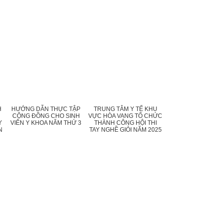
H
HƯỚNG DẪN THỰC TẬP
TRUNG TÂM Y TẾ KHU
CỘNG ĐỒNG CHO SINH
VỰC HÒA VANG TỔ CHỨC
Y
VIÊN Y KHOA NĂM THỨ 3
THÀNH CÔNG HỘI THI
N
TAY NGHỀ GIỎI NĂM 2025