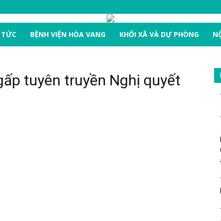
 TỨC
BỆNH VIỆN HÒA VANG
KHỐI XÃ VÀ DỰ PHÒNG
NỘ
ấp tuyên truyền Nghị quyết