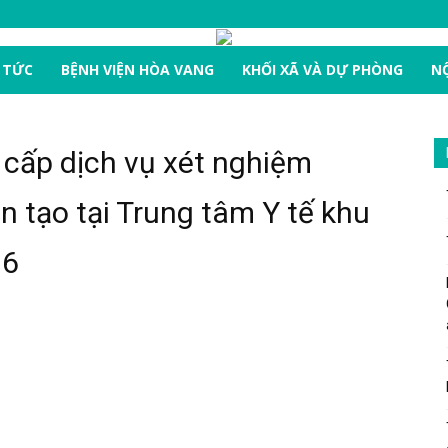
 TỨC
BỆNH VIỆN HÒA VANG
KHỐI XÃ VÀ DỰ PHÒNG
NỘ
 cấp dịch vụ xét nghiệm
 tạo tại Trung tâm Y tế khu
26