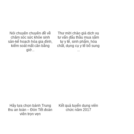
Nói chuyện chuyên đề về
Thư mời chào giá dịch vụ
chăm sóc sức khỏe sinh
tư vấn đấu thầu mua sắm
sản-kế hoạch hóa gia đình,
tư y tế, sinh phẩm, hóa
kiểm soát mất cân bằng
chất, dụng cụ y tế bổ sung
giớ...
...
Hãy lựa chọn bánh Trung
Kết quả tuyển dụng viên
thu an toàn – Đón Tết đoàn
chức năm 2017
viên trọn vẹn