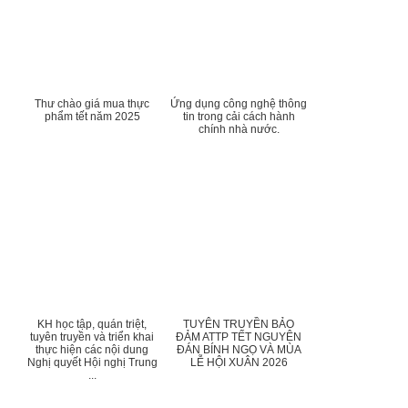
Thư chào giá mua thực
Ứng dụng công nghệ thông
phẩm tết năm 2025
tin trong cải cách hành
chính nhà nước.
KH học tập, quán triệt,
TUYÊN TRUYỀN BẢO
tuyên truyền và triển khai
ĐẢM ATTP TẾT NGUYÊN
thực hiện các nội dung
ĐÁN BÍNH NGỌ VÀ MÙA
Nghị quyết Hội nghị Trung
LỄ HỘI XUÂN 2026
...