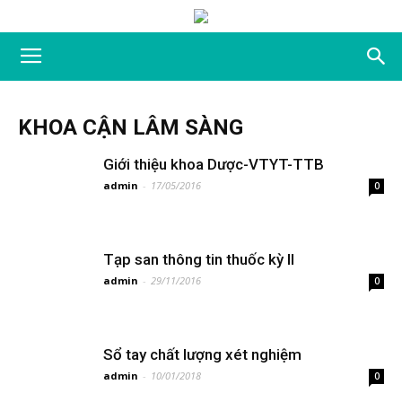
KHOA CẬN LÂM SÀNG
Giới thiệu khoa Dược-VTYT-TTB
admin
-
17/05/2016
0
Tạp san thông tin thuốc kỳ II
admin
-
29/11/2016
0
Sổ tay chất lượng xét nghiệm
admin
-
10/01/2018
0