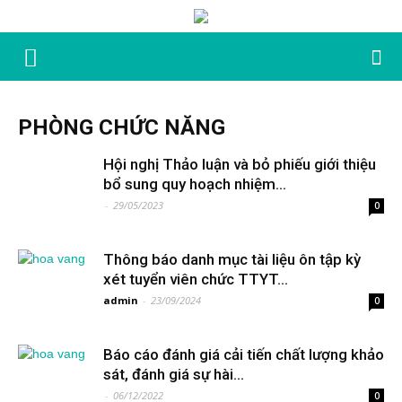
PHÒNG CHỨC NĂNG
Hội nghị Thảo luận và bỏ phiếu giới thiệu
bổ sung quy hoạch nhiệm...
-
29/05/2023
0
Thông báo danh mục tài liệu ôn tập kỳ
xét tuyển viên chức TTYT...
admin
-
23/09/2024
0
Báo cáo đánh giá cải tiến chất lượng khảo
sát, đánh giá sự hài...
-
06/12/2022
0