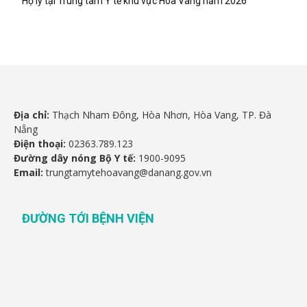
Hộ lý tại Trung tâm Y tế khu vực Hòa Vang năm 2026
Địa chỉ:
Thạch Nham Đông, Hòa Nhơn, Hòa Vang, TP. Đà
Nẵng
Điện thoại:
02363.789.123
Đường dây nóng Bộ Y tế:
1900-9095
Email:
trungtamytehoavang@danang.gov.vn
ĐƯỜNG TỚI BỆNH VIỆN