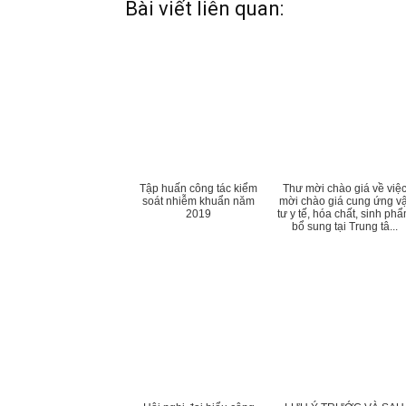
Bài viết liên quan:
Tập huấn công tác kiểm
Thư mời chào giá về việ
soát nhiễm khuẩn năm
mời chào giá cung ứng vậ
2019
tư y tế, hóa chất, sinh ph
bổ sung tại Trung tâ...