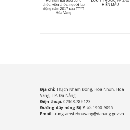
Hội nghị đại biểu công
LƯU Ý TRƯỚC VÀ SAU
chức, viên chức, người lao
HIẾN MÁU
động năm 2017 của TTYT
Hòa Vang
Địa chỉ:
Thạch Nham Đông, Hòa Nhơn, Hòa
Vang, TP. Đà Nẵng
Điện thoại:
02363.789.123
Đường dây nóng Bộ Y tế:
1900-9095
Email:
trungtamytehoavang@danang.gov.vn