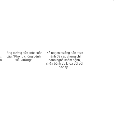
c
Tăng cường sức khỏe toàn
Kế hoạch hướng dẫn thực
t
cầu: "Phòng chống bệnh
hành để cấp chứng chỉ
ẩm
tiểu đường"
hành nghề khám bệnh,
chữa bệnh đa khoa đối với
bác sỹ ...