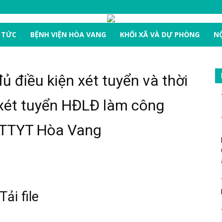
 TỨC
BỆNH VIỆN HÒA VANG
KHỐI XÃ VÀ DỰ PHÒNG
NỘ
 điều kiện xét tuyển và thời
 xét tuyển HĐLĐ làm công
ại TTYT Hòa Vang
Tải file