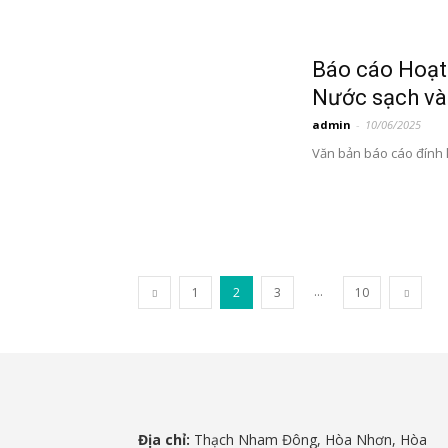
Báo cáo Hoạt
Nước sạch và 
admin
-
10/06/2025
Văn bản báo cáo đính
...
1
2
3
10
Địa chỉ:
Thạch Nham Đông, Hòa Nhơn, Hòa