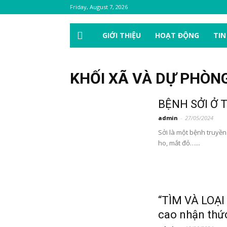
Friday, August 7, 2026
GIỚI THIỆU
HOẠT ĐỘNG
TIN
KHỐI XÃ VÀ DỰ PHÒN
BỆNH SỞI Ở 
admin
-
27/05/2024
Sởi là một bệnh truyền
ho, mắt đỏ…...
“TÌM VÀ LOẠ
cao nhận thức