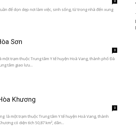
0
tuần để dọn dẹp nơi làm việc, sinh sống, từ trong nhà đến xung
 Hòa Sơn
0
là một trạm thuộc Trung tâm Y tế huyện Hoà Vang, thành phố Đà
ung tâm giao lưu...
 Hòa Khương
0
ng là một trạm thuộc Trung tâm Y tế huyện Hoà Vang, thành
ương có diện tích 50,87 km², dân...