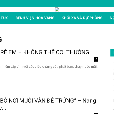
 TỨC
BỆNH VIỆN HÒA VANG
KHỐI XÃ VÀ DỰ PHÒNG
NỘ
G
TRẺ EM – KHÔNG THỂ COI THƯỜNG
0
 nhiễm cấp tính với các triệu chứng sốt, phát ban, chảy nước mũi,
I BỎ NƠI MUỖI VẰN ĐẺ TRỨNG” – Nâng
...