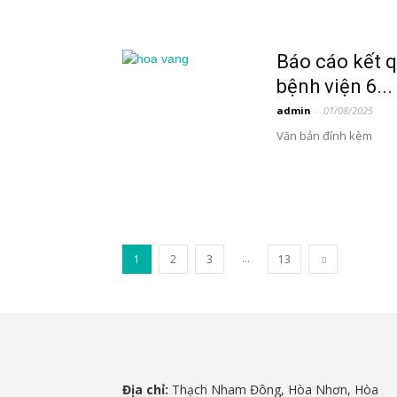
Báo cáo kết q
bệnh viện 6...
admin
-
01/08/2025
Văn bản đính kèm
...
1
2
3
13
Địa chỉ:
Thạch Nham Đông, Hòa Nhơn, Hòa