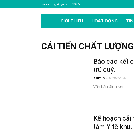
Saturday, August 8, 2026
GIỚI THIỆU
HOẠT ĐỘNG
TIN
CẢI TIẾN CHẤT LƯỢNG
Báo cáo kết q
trú quý...
admin
-
07/07/2026
Văn bản đính kèm
Kế hoạch cải 
tâm Y tế khu..