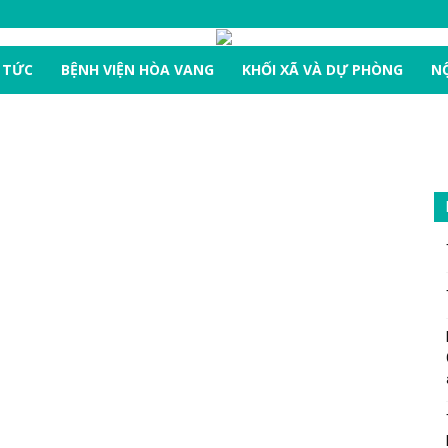
 TỨC
BỆNH VIỆN HÒA VANG
KHỐI XÃ VÀ DỰ PHÒNG
NỘ