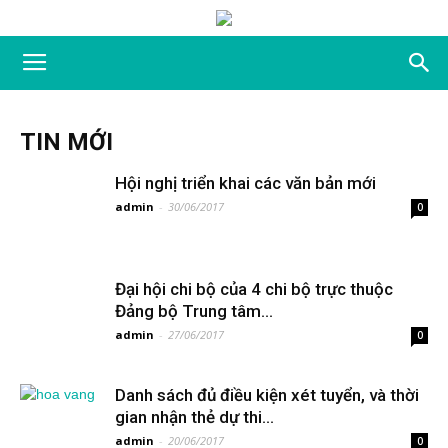
TIN MỚI
Hội nghị triển khai các văn bản mới
admin
-
30/06/2017
0
Đại hội chi bộ của 4 chi bộ trực thuộc
Đảng bộ Trung tâm...
admin
-
27/06/2017
0
Danh sách đủ điều kiện xét tuyển, và thời
gian nhận thẻ dự thi...
admin
-
20/06/2017
0