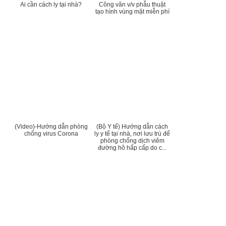
Ai cần cách ly tại nhà?
Công văn v/v phẫu thuật
tạo hình vùng mặt miễn phí
(Video)-Hướng dẫn phòng
(Bộ Y tế) Hướng dẫn cách
chống virus Corona
ly y tế tại nhà, nơi lưu trú để
phòng chống dịch viêm
đường hô hấp cấp do c...