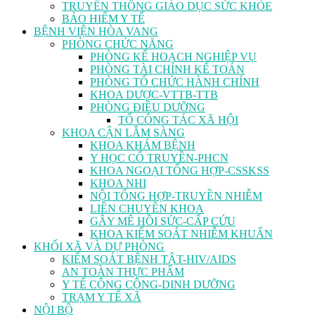
TRUYỀN THÔNG GIÁO DỤC SỨC KHỎE
BẢO HIỂM Y TẾ
BỆNH VIỆN HÒA VANG
PHÒNG CHỨC NĂNG
PHÒNG KẾ HOẠCH NGHIỆP VỤ
PHÒNG TÀI CHÍNH KẾ TOÁN
PHÒNG TỔ CHỨC HÀNH CHÍNH
KHOA DƯỢC-VTTB-TTB
PHÒNG ĐIỀU DƯỠNG
TỔ CÔNG TÁC XÃ HỘI
KHOA CẬN LÂM SÀNG
KHOA KHÁM BỆNH
Y HỌC CỔ TRUYỀN-PHCN
KHOA NGOẠI TỔNG HỢP-CSSKSS
KHOA NHI
NỘI TỔNG HỢP-TRUYỀN NHIỄM
LIÊN CHUYÊN KHOA
GÂY MÊ HỒI SỨC-CẤP CỨU
KHOA KIỂM SOÁT NHIỄM KHUẨN
KHỐI XÃ VÀ DỰ PHÒNG
KIỂM SOÁT BỆNH TẬT-HIV/AIDS
AN TOÀN THỰC PHẨM
Y TẾ CÔNG CỘNG-DINH DƯỠNG
TRẠM Y TẾ XÃ
NỘI BỘ