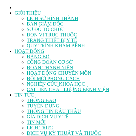
GIỚI THIỆU
LỊCH SỬ HÌNH THÀNH
BAN GIÁM ĐỐC
SƠ ĐỒ TỔ CHỨC
ĐƠN VỊ TRỰC THUỘC
TRANG THIẾT BỊ Y TẾ
QUY TRÌNH KHÁM BỆNH
HOẠT ĐỘNG
ĐẢNG BỘ
CÔNG ĐOÀN CƠ SỞ
ĐOÀN THANH NIÊN
HOẠT ĐỘNG CHUYÊN MÔN
ĐỔI MỚI PHONG CÁCH
NGHIÊN CỨU KHOA HỌC
CẢI TIẾN CHẤT LƯỢNG BỆNH VIỆN
TIN TỨC
THÔNG BÁO
TUYỂN DỤNG
THÔNG TIN ĐẤU THẦU
GÍA DỊCH VỤ Y TẾ
TIN MỚI
LỊCH TRỰC
DỊCH VỤ KỸ THUẬT VÀ THUỐC