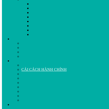
KHOA KHÁM BỆNH
Y HỌC CỔ TRUYỀN-PHCN
KHOA NGOẠI TỔNG HỢP-CSSKSS
KHOA NHI
NỘI TỔNG HỢP-TRUYỀN NHIỄM
LIÊN CHUYÊN KHOA
GÂY MÊ HỒI SỨC-CẤP CỨU
KHOA KIỂM SOÁT NHIỄM KHUẨN
KHỐI XÃ VÀ DỰ PHÒNG
KIỂM SOÁT BỆNH TẬT-HIV/AIDS
AN TOÀN THỰC PHẨM
Y TẾ CÔNG CỘNG-DINH DƯỠNG
TRẠM Y TẾ XÃ
NỘI BỘ
HỆ THỐNG BÁO CÁO SỰ CỐ
CẢI CÁCH HÀNH CHÍNH
TRA CỨU VĂN BẢN
CÔNG NGHỆ THÔNG TIN
VIDEO
TRA CỨU VĂN BẢN TRUNG ƯƠNG
TRA CỨU VĂN BẢN THÀNH PHỐ
LUẬT AN NINH MẠNG
LUẬT ĐƠN VỊ HC-KT ĐẶC BIỆT
LIÊN HỆ