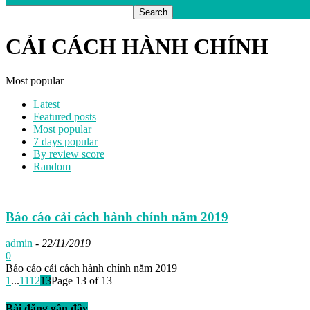
CẢI CÁCH HÀNH CHÍNH
Most popular
Latest
Featured posts
Most popular
7 days popular
By review score
Random
Báo cáo cải cách hành chính năm 2019
admin
-
22/11/2019
0
Báo cáo cải cách hành chính năm 2019
1
...
11
12
13
Page 13 of 13
Bài đăng gần đây