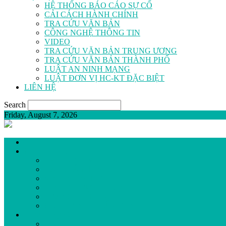
HỆ THỐNG BÁO CÁO SỰ CỐ
CẢI CÁCH HÀNH CHÍNH
TRA CỨU VĂN BẢN
CÔNG NGHỆ THÔNG TIN
VIDEO
TRA CỨU VĂN BẢN TRUNG ƯƠNG
TRA CỨU VĂN BẢN THÀNH PHỐ
LUẬT AN NINH MẠNG
LUẬT ĐƠN VỊ HC-KT ĐẶC BIỆT
LIÊN HỆ
Search
Friday, August 7, 2026
GIỚI THIỆU
LỊCH SỬ HÌNH THÀNH
BAN GIÁM ĐỐC
SƠ ĐỒ TỔ CHỨC
ĐƠN VỊ TRỰC THUỘC
TRANG THIẾT BỊ Y TẾ
QUY TRÌNH KHÁM BỆNH
HOẠT ĐỘNG
ĐẢNG BỘ