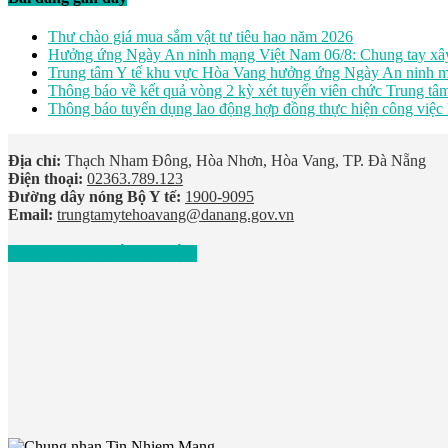
Thư chào giá mua sắm vật tư tiêu hao năm 2026
Hưởng ứng Ngày An ninh mạng Việt Nam 06/8: Chung tay xây
Trung tâm Y tế khu vực Hòa Vang hưởng ứng Ngày An ninh m
Thông báo về kết quả vòng 2 kỳ xét tuyển viên chức Trung t
Thông báo tuyển dụng lao động hợp đồng thực hiện công việc
Địa chỉ:
Thạch Nham Đông, Hòa Nhơn, Hòa Vang, TP. Đà Nẵng
Điện thoại:
02363.789.123
Đường dây nóng Bộ Y tế:
1900-9095
Email:
trungtamytehoavang@danang.gov.vn
ĐƯỜNG TỚI BỆNH VIỆN