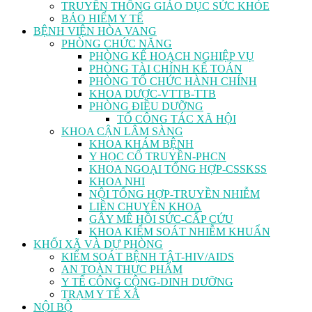
TRUYỀN THÔNG GIÁO DỤC SỨC KHỎE
BẢO HIỂM Y TẾ
BỆNH VIỆN HÒA VANG
PHÒNG CHỨC NĂNG
PHÒNG KẾ HOẠCH NGHIỆP VỤ
PHÒNG TÀI CHÍNH KẾ TOÁN
PHÒNG TỔ CHỨC HÀNH CHÍNH
KHOA DƯỢC-VTTB-TTB
PHÒNG ĐIỀU DƯỠNG
TỔ CÔNG TÁC XÃ HỘI
KHOA CẬN LÂM SÀNG
KHOA KHÁM BỆNH
Y HỌC CỔ TRUYỀN-PHCN
KHOA NGOẠI TỔNG HỢP-CSSKSS
KHOA NHI
NỘI TỔNG HỢP-TRUYỀN NHIỄM
LIÊN CHUYÊN KHOA
GÂY MÊ HỒI SỨC-CẤP CỨU
KHOA KIỂM SOÁT NHIỄM KHUẨN
KHỐI XÃ VÀ DỰ PHÒNG
KIỂM SOÁT BỆNH TẬT-HIV/AIDS
AN TOÀN THỰC PHẨM
Y TẾ CÔNG CỘNG-DINH DƯỠNG
TRẠM Y TẾ XÃ
NỘI BỘ