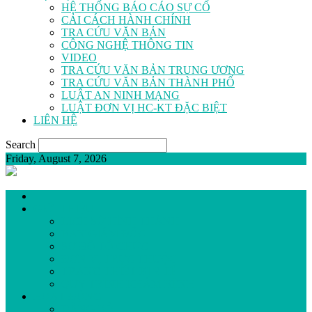
HỆ THỐNG BÁO CÁO SỰ CỐ
CẢI CÁCH HÀNH CHÍNH
TRA CỨU VĂN BẢN
CÔNG NGHỆ THÔNG TIN
VIDEO
TRA CỨU VĂN BẢN TRUNG ƯƠNG
TRA CỨU VĂN BẢN THÀNH PHỐ
LUẬT AN NINH MẠNG
LUẬT ĐƠN VỊ HC-KT ĐẶC BIỆT
LIÊN HỆ
Search
Friday, August 7, 2026
GIỚI THIỆU
LỊCH SỬ HÌNH THÀNH
BAN GIÁM ĐỐC
SƠ ĐỒ TỔ CHỨC
ĐƠN VỊ TRỰC THUỘC
TRANG THIẾT BỊ Y TẾ
QUY TRÌNH KHÁM BỆNH
HOẠT ĐỘNG
ĐẢNG BỘ