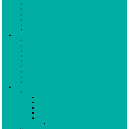
CÔNG ĐOÀN CƠ SỞ
ĐOÀN THANH NIÊN
HOẠT ĐỘNG CHUYÊN MÔN
ĐỔI MỚI PHONG CÁCH
NGHIÊN CỨU KHOA HỌC
CẢI TIẾN CHẤT LƯỢNG BỆNH VIỆN
TIN TỨC
THÔNG BÁO
TUYỂN DỤNG
THÔNG TIN ĐẤU THẦU
GÍA DỊCH VỤ Y TẾ
TIN MỚI
LỊCH TRỰC
DỊCH VỤ KỸ THUẬT VÀ THUỐC
TRUYỀN THÔNG GIÁO DỤC SỨC KHỎE
BẢO HIỂM Y TẾ
BỆNH VIỆN HÒA VANG
PHÒNG CHỨC NĂNG
PHÒNG KẾ HOẠCH NGHIỆP VỤ
PHÒNG TÀI CHÍNH KẾ TOÁN
PHÒNG TỔ CHỨC HÀNH CHÍNH
KHOA DƯỢC-VTTB-TTB
PHÒNG ĐIỀU DƯỠNG
TỔ CÔNG TÁC XÃ HỘI
KHOA CẬN LÂM SÀNG