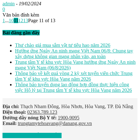
admin
-
19/02/2024
0
Văn bản đính kèm
1
...
10
11
12
13
Page 11 of 13
Bài đăng gần đây
Thư chào giá mua sắm vật tư tiêu hao năm 2026
Hưởng ứng Ngày An ninh mạng Việt Nam 06/8: Chung tay
xây dựng không gian mạng nhân văn, an toàn
Trung tâm Y tế khu vực Hòa Vang hưởng ứng Ngày An ninh
mạng Việt Nam (06/8/2026)
Thông báo về kết quả vòng 2 kỳ xét tuyển viên chức Trung
tâm Y tế khu vực Hòa Vang năm 2026
Thông báo tuyển dụng lao động hợp đồng thực hiện công
việc Hộ lý tại Trung tâm Y tế khu vực Hòa Vang năm 2026
Địa chỉ:
Thạch Nham Đông, Hòa Nhơn, Hòa Vang, TP. Đà Nẵng
Điện thoại:
02363.789.123
Đường dây nóng Bộ Y tế:
1900-9095
Email:
trungtamytehoavang@danang.gov.vn
ĐƯỜNG TỚI BỆNH VIỆN