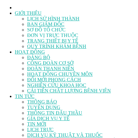
GIỚI THIỆU
LỊCH SỬ HÌNH THÀNH
BAN GIÁM ĐỐC
SƠ ĐỒ TỔ CHỨC
ĐƠN VỊ TRỰC THUỘC
TRANG THIẾT BỊ Y TẾ
QUY TRÌNH KHÁM BỆNH
HOẠT ĐỘNG
ĐẢNG BỘ
CÔNG ĐOÀN CƠ SỞ
ĐOÀN THANH NIÊN
HOẠT ĐỘNG CHUYÊN MÔN
ĐỔI MỚI PHONG CÁCH
NGHIÊN CỨU KHOA HỌC
CẢI TIẾN CHẤT LƯỢNG BỆNH VIỆN
TIN TỨC
THÔNG BÁO
TUYỂN DỤNG
THÔNG TIN ĐẤU THẦU
GÍA DỊCH VỤ Y TẾ
TIN MỚI
LỊCH TRỰC
DỊCH VỤ KỸ THUẬT VÀ THUỐC