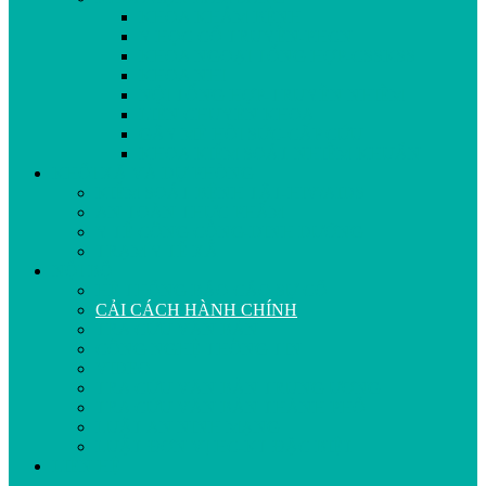
KHOA KHÁM BỆNH
Y HỌC CỔ TRUYỀN-PHCN
KHOA NGOẠI TỔNG HỢP-CSSKSS
KHOA NHI
NỘI TỔNG HỢP-TRUYỀN NHIỄM
LIÊN CHUYÊN KHOA
GÂY MÊ HỒI SỨC-CẤP CỨU
KHOA KIỂM SOÁT NHIỄM KHUẨN
KHỐI XÃ VÀ DỰ PHÒNG
KIỂM SOÁT BỆNH TẬT-HIV/AIDS
AN TOÀN THỰC PHẨM
Y TẾ CÔNG CỘNG-DINH DƯỠNG
TRẠM Y TẾ XÃ
NỘI BỘ
HỆ THỐNG BÁO CÁO SỰ CỐ
CẢI CÁCH HÀNH CHÍNH
TRA CỨU VĂN BẢN
CÔNG NGHỆ THÔNG TIN
VIDEO
TRA CỨU VĂN BẢN TRUNG ƯƠNG
TRA CỨU VĂN BẢN THÀNH PHỐ
LUẬT AN NINH MẠNG
LUẬT ĐƠN VỊ HC-KT ĐẶC BIỆT
LIÊN HỆ