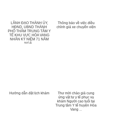
LÃNH ĐẠO THÀNH ỦY,
Thông báo về việc điều
HĐND, UBND THÀNH
chỉnh giá xe chuyển viện
PHỐ THĂM TRUNG TÂM Y
TẾ KHU VỰC HÒA VANG
NHÂN KỶ NIỆM 71 NĂM
NGÀ...
Hướng dẫn đặt lịch khám
Thư mời chào giá cung
ứng vật tư y tế phục vụ
khám Người cao tuổi tại
Trung tâm Y tế huyện Hòa
Vang ...