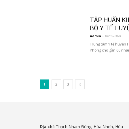
TẬP HUẤN K
BỘ Y TẾ HUYỆ
admin
-
04/09/2024
Trung tâm Y tế huyện 
Phong cho gần 60 nhân
1
2
3
Địa chỉ:
Thạch Nham Đông, Hòa Nhơn, Hòa