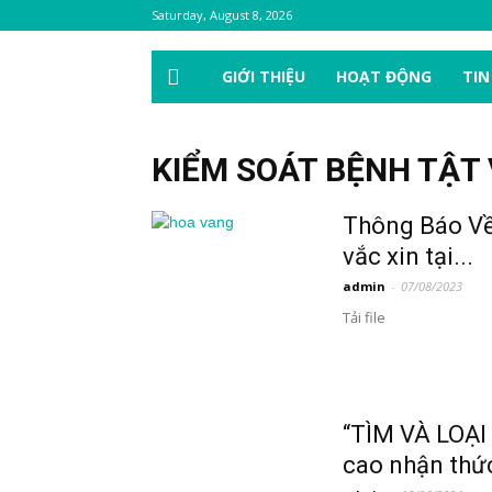
Saturday, August 8, 2026
GIỚI THIỆU
HOẠT ĐỘNG
TIN
KIỂM SOÁT BỆNH TẬT 
Thông Báo Về 
vắc xin tại...
admin
-
07/08/2023
Tải file
“TÌM VÀ LOẠ
cao nhận thức