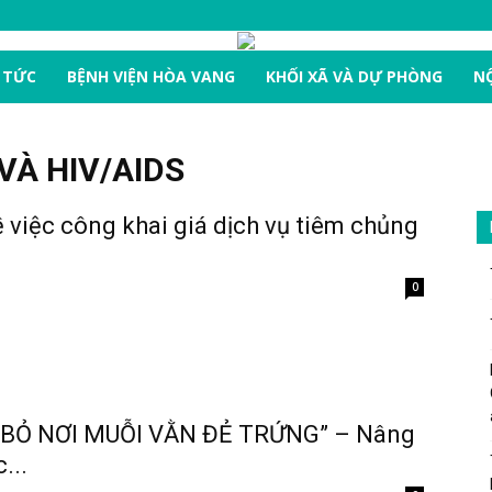
 TỨC
BỆNH VIỆN HÒA VANG
KHỐI XÃ VÀ DỰ PHÒNG
NỘ
VÀ HIV/AIDS
việc công khai giá dịch vụ tiêm chủng
0
I BỎ NƠI MUỖI VẰN ĐẺ TRỨNG” – Nâng
...