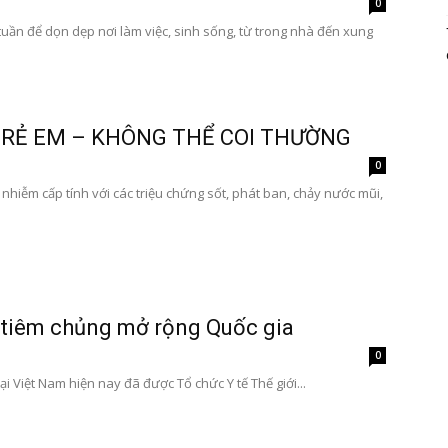
0
tuần để dọn dẹp nơi làm việc, sinh sống, từ trong nhà đến xung
TRẺ EM – KHÔNG THỂ COI THƯỜNG
0
 nhiễm cấp tính với các triệu chứng sốt, phát ban, chảy nước mũi,
 tiêm chủng mở rộng Quốc gia
0
i Việt Nam hiện nay đã được Tổ chức Y tế Thế giới...