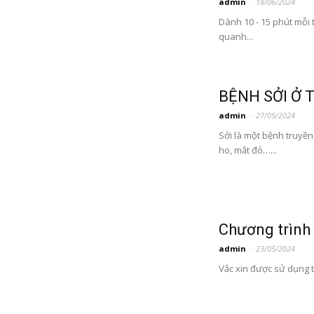
admin
-
18/06/2024
Dành 10 - 15 phút mỗi 
quanh...
BỆNH SỞI Ở 
admin
-
27/05/2024
Sởi là một bệnh truyền
ho, mắt đỏ…...
Chương trình
admin
-
23/05/2024
Vắc xin được sử dụng tạ