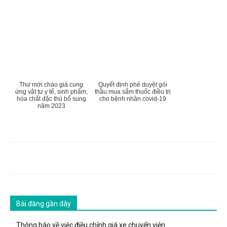
Thư mời chào giá cung
Quyết định phê duyệt gói
ứng vật tư y tế, sinh phẩm,
thầu mua sắm thuốc điều trị
hóa chất đặc thù bổ sung
cho bệnh nhân covid-19
năm 2023
Bài đăng gần đây
Thông báo về việc điều chỉnh giá xe chuyển viện