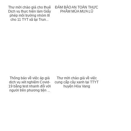
Thư mời chào giá cho thuê
ĐẢM BẢO AN TOÀN THỰC
Dịch vụ thực hiện làm Giấy
PHẨM MÙA MƯA LŨ
phép môi trường nhóm III
cho 11 TYT xã tại Trun...
Thông báo về việc áp giá
Thư mời chào giá về việc
dịch vụ xét nghiệm Covid-
cung cấp cây xanh tại TTYT
19 bằng test nhanh đối với
huyện Hòa Vang
người trên phương tiện ...