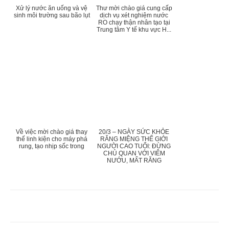
​Xử lý nước ăn uống và vệ
Thư mời chào giá cung cấp
sinh môi trường sau bão lụt
dịch vụ xét nghiệm nước
RO chạy thận nhân tạo tại
Trung tâm Y tế khu vực H...
Về việc mời chào giá thay
20/3 – NGÀY SỨC KHỎE
thế linh kiện cho máy phá
RĂNG MIỆNG THẾ GIỚI
rung, tạo nhịp sốc trong
NGƯỜI CAO TUỔI: ĐỪNG
CHỦ QUAN VỚI VIÊM
NƯỚU, MẤT RĂNG