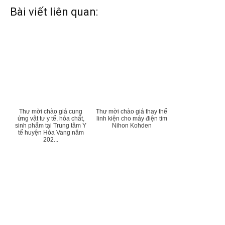
Bài viết liên quan:
Thư mời chào giá cung
Thư mời chào giá thay thế
ứng vật tư y tế, hóa chất,
linh kiện cho máy điện tim
sinh phẩm tại Trung tâm Y
Nihon Kohden
tế huyện Hòa Vang năm
202...