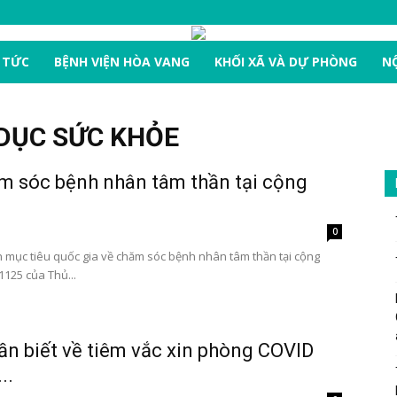
 TỨC
BỆNH VIỆN HÒA VANG
KHỐI XÃ VÀ DỰ PHÒNG
NỘ
DỤC SỨC KHỎE
m sóc bệnh nhân tâm thần tại cộng
0
h mục tiêu quốc gia về chăm sóc bệnh nhân tâm thần tại cộng
125 của Thủ...
n biết về tiêm vắc xin phòng COVID
..