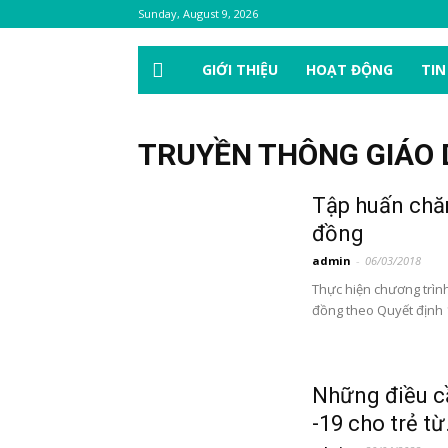
Sunday, August 9, 2026
GIỚI THIỆU
HOẠT ĐỘNG
TIN
TRUYỀN THÔNG GIÁO 
Tập huấn chă
đồng
admin
-
06/03/2018
Thực hiện chương trìn
đồng theo Quyết định 1
Những điều cầ
-19 cho trẻ từ.