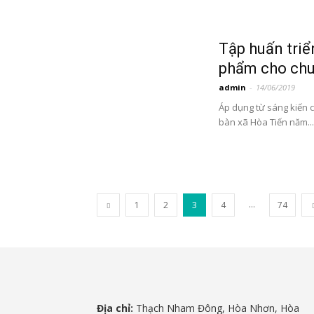
Tập huấn triể
phẩm cho chu
admin
-
14/06/2019
Áp dụng từ sáng kiến c
bàn xã Hòa Tiến năm...
...
1
2
3
4
74
Địa chỉ:
Thạch Nham Đông, Hòa Nhơn, Hòa