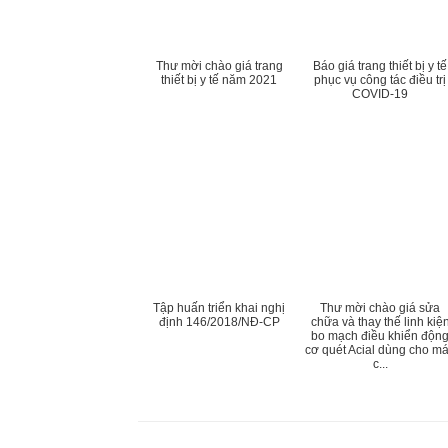
Thư mời chào giá trang
Báo giá trang thiết bị y tế
thiết bị y tế năm 2021
phục vụ công tác điều trị
COVID-19
Tập huấn triển khai nghị
Thư mời chào giá sửa
định 146/2018/NĐ-CP
chữa và thay thế linh kiệ
bo mạch điều khiển độn
cơ quét Acial dùng cho m
c...