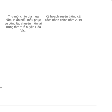
Thư mời chào giá mua
Kế hoạch truyền thông cải
sắm, in ấn biểu mẫu phục
cách hành chính năm 2019
vụ công tác chuyên môn tại
Trung tâm Y tế huyện Hòa
Va...
n
g
áy