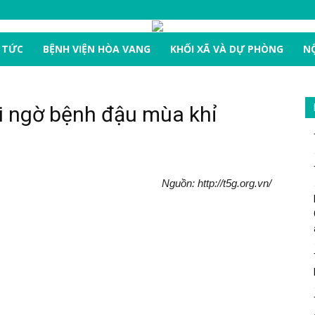
 TỨC
BỆNH VIỆN HÒA VANG
KHỐI XÃ VÀ DỰ PHÒNG
NỘ
i ngờ bệnh đậu mùa khỉ
Nguồn: http://t5g.org.vn/