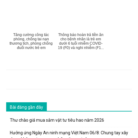
Tăng cường công tác
Thông báo hoàn trả tiền ăn
phòng, chống tai nạn
cho bệnh nhân là trẻ em
thương tích, phòng chống
dưới 6 tuổi nhiễm COVID-
đuối nước trẻ em
19 (F0) và nghi nhiễm (F1...
Bài đăng gần đây
Thư chào giá mua sắm vật tư tiêu hao năm 2026
Hưởng ứng Ngày An ninh mạng Việt Nam 06/8: Chung tay xây