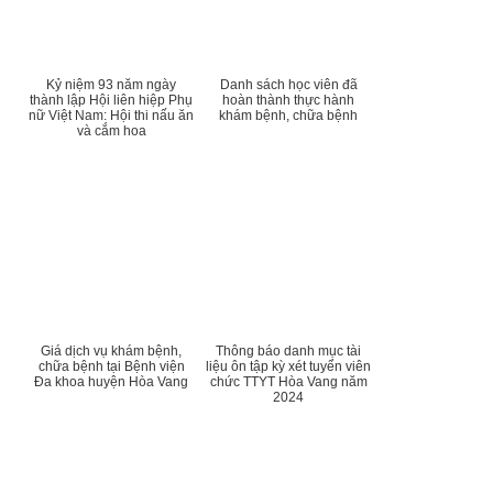
Kỷ niệm 93 năm ngày
Danh sách học viên đã
thành lập Hội liên hiệp Phụ
hoàn thành thực hành
nữ Việt Nam: Hội thi nấu ăn
khám bệnh, chữa bệnh
và cắm hoa
Giá dịch vụ khám bệnh,
Thông báo danh mục tài
chữa bệnh tại Bệnh viện
liệu ôn tập kỳ xét tuyển viên
Đa khoa huyện Hòa Vang
chức TTYT Hòa Vang năm
2024