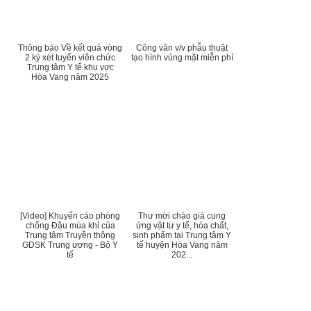
Thông báo Về kết quả vòng
Công văn v/v phẫu thuật
2 kỳ xét tuyển viên chức
tạo hình vùng mặt miễn phí
Trung tâm Y tế khu vực
Hòa Vang năm 2025
[Video] Khuyến cáo phòng
Thư mời chào giá cung
chống Đậu mùa khỉ của
ứng vật tư y tế, hóa chất,
Trung tâm Truyền thông
sinh phẩm tại Trung tâm Y
GDSK Trung ương - Bộ Y
tế huyện Hòa Vang năm
tế
202...