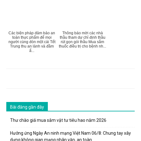
Các biện pháp đảm bảo an
Thông báo mời các nhà
toàn thực phẩm để mọi
thầu tham dự chỉ định thầu
người cùng đón một cái Tết
rút gọn gói thầu Mua sắm
Trung thu an lành và đầm
thuốc điều trị cho bệnh nh...
ấ...
Bài đăng gần đây
Thư chào giá mua sắm vật tư tiêu hao năm 2026
Hưởng ứng Ngày An ninh mạng Việt Nam 06/8: Chung tay xây
dựng không gian mạng nhân văn, an toàn