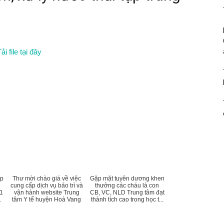
ải file tại đây
ấp
Thư mời chào giá về việc
Gặp mặt tuyên dương khen
cung cấp dịch vụ bảo trì và
thưởng các cháu là con
11
vận hành website Trung
CB, VC, NLD Trung tâm đạt
.
tâm Y tế huyện Hoà Vang
thành tích cao trong học t...