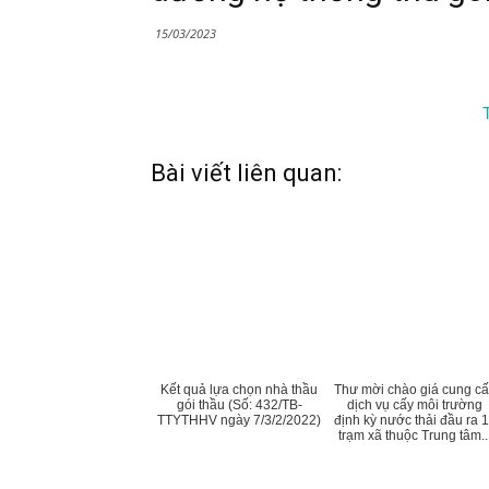
15/03/2023
T
Bài viết liên quan:
Kết quả lựa chọn nhà thầu
Thư mời chào giá cung c
gói thầu (Số: 432/TB-
dịch vụ cấy môi trường
TTYTHHV ngày 7/3/2/2022)
định kỳ nước thải đầu ra 
trạm xã thuộc Trung tâm..