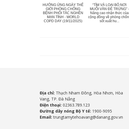
HƯỞNG ỨNG NGÀY THẾ
“TÌM VÀ LOẠI BỎ NƠI
GIỚI PHÒNG CHỐNG
MUỖI VẰN ĐẺ TRỨNG” 
BỆNH PHỔI TẮC NGHẼN
Nâng cao nhận thức của
MẠN TÍNH - WORLD
cộng đồng về phòng chố
COPD DAY (19/11/2025)
sốt xuất hu...
Địa chỉ:
Thạch Nham Đông, Hòa Nhơn, Hòa
Vang, TP. Đà Nẵng
Điện thoại:
02363.789.123
Đường dây nóng Bộ Y tế:
1900-9095
Email:
trungtamytehoavang@danang.gov.vn