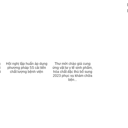
g
Hội nghị tập huấn áp dụng
Thư mời chào giá cung
i
phương pháp 5S cải tiến
ứng vật tư y tế sinh phẩm,
i
chất lượng bệnh viện
hóa chất đặc thù bổ sung
2023 phục vụ khám chữa
bện...