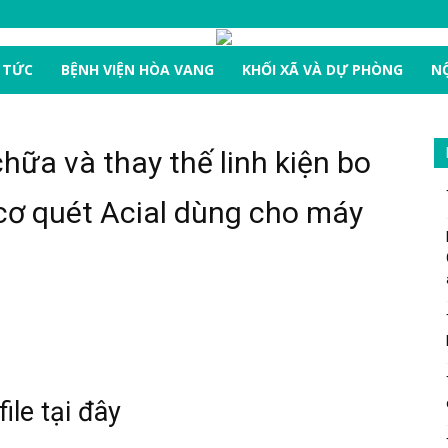
 TỨC
BỆNH VIỆN HÒA VANG
KHỐI XÃ VÀ DỰ PHÒNG
NỘ
hữa và thay thế linh kiện bo
cơ quét Acial dùng cho máy
file tại đây