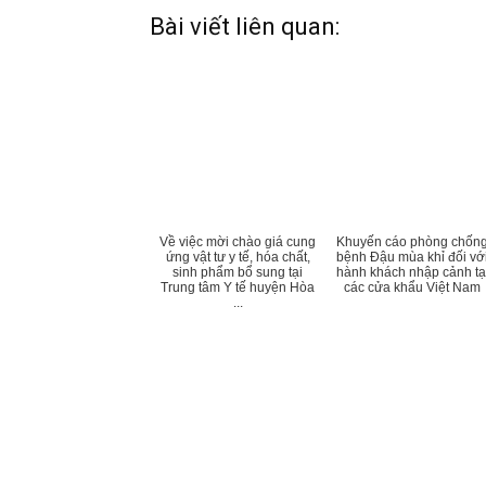
Bài viết liên quan:
Về việc mời chào giá cung
Khuyến cáo phòng chốn
ứng vật tư y tế, hóa chất,
bệnh Đậu mùa khỉ đối vớ
sinh phẩm bổ sung tại
hành khách nhập cảnh tạ
Trung tâm Y tế huyện Hòa
các cửa khẩu Việt Nam
...