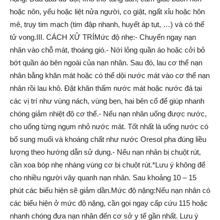
hoặc nôn, yếu hoặc liệt nửa người, co giật, ngất xỉu hoặc hôn
mê, trụy tim mạch (tim đập nhanh, huyết áp tụt, …) và có thể
tử vong.III. CÁCH XỬ TRÍMức độ nhẹ:- Chuyển ngay nạn
nhân vào chỗ mát, thoáng gió.- Nới lỏng quần áo hoặc cởi bỏ
bớt quần áo bên ngoài của nạn nhân. Sau đó, lau cơ thể nạn
nhân bằng khăn mát hoặc có thể dội nước mát vào cơ thể nạn
nhân rồi lau khô. Đặt khăn thấm nước mát hoặc nước đá tại
các vị trí như vùng nách, vùng bẹn, hai bên cổ để giúp nhanh
chóng giảm nhiệt độ cơ thể.- Nếu nạn nhân uống được nước,
cho uống từng ngụm nhỏ nước mát. Tốt nhất là uống nước có
bổ sung muối và khoáng chất như nước Oresol pha đúng liều
lượng theo hướng dẫn sử dụng.- Nếu nạn nhân bị chuột rút,
cần xoa bóp nhẹ nhàng vùng cơ bị chuột rút.*Lưu ý không để
cho nhiều người vây quanh nạn nhân. Sau khoảng 10 – 15
phút các biểu hiện sẽ giảm dần.Mức độ nặng:Nếu nạn nhân có
các biểu hiện ở mức độ nặng, cần gọi ngay cấp cứu 115 hoặc
nhanh chóng đưa nạn nhân đến cơ sở y tế gần nhất. Lưu ý