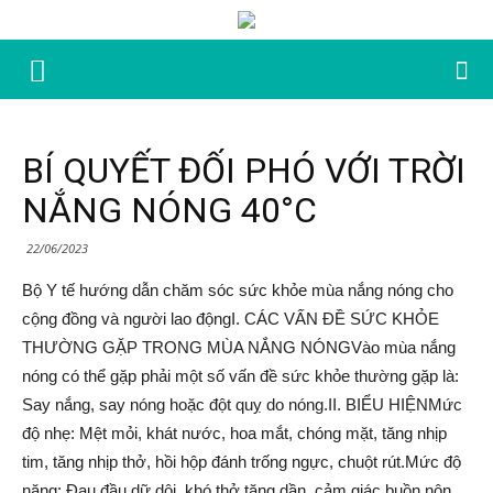
BÍ QUYẾT ĐỐI PHÓ VỚI TRỜI
NẮNG NÓNG 40°C
22/06/2023
Bộ Y tế hướng dẫn chăm sóc sức khỏe mùa nắng nóng cho
cộng đồng và người lao độngI. CÁC VẤN ĐỀ SỨC KHỎE
THƯỜNG GẶP TRONG MÙA NẮNG NÓNGVào mùa nắng
nóng có thể gặp phải một số vấn đề sức khỏe thường gặp là:
Say nắng, say nóng hoặc đột quỵ do nóng.II. BIỂU HIỆNMức
độ nhẹ: Mệt mỏi, khát nước, hoa mắt, chóng mặt, tăng nhịp
tim, tăng nhịp thở, hồi hộp đánh trống ngực, chuột rút.Mức độ
nặng: Đau đầu dữ dội, khó thở tăng dần, cảm giác buồn nôn