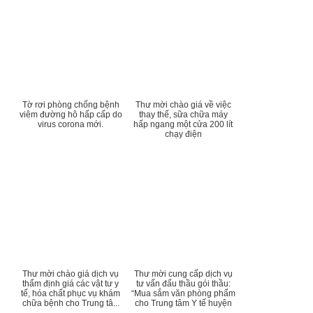
Tờ rơi phòng chống bệnh
Thư mời chào giá về việc
viêm đường hô hấp cấp do
thay thế, sữa chữa máy
virus corona mới.
hấp ngang một cửa 200 lít
chạy điện
Thư mời chào giá dịch vụ
Thư mời cung cấp dịch vụ
thẩm định giá các vật tư y
tư vấn đấu thầu gói thầu:
tế, hóa chất phục vụ khám
“Mua sắm văn phòng phẩm
chữa bệnh cho Trung tâ...
cho Trung tâm Y tế huyện