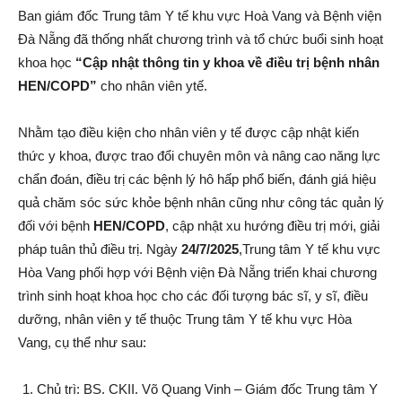
Ban giám đốc Trung tâm Y tế khu vực Hoà Vang và Bệnh viện
Đà Nẵng đã thống nhất chương trình và tổ chức buổi sinh hoạt
khoa học
“Cập nhật thông tin y khoa về điều trị bệnh nhân
HEN/COPD”
cho nhân viên ytế.
Nhằm tạo điều kiện cho nhân viên y tế được cập nhật kiến
thức y khoa, được trao đổi chuyên môn và nâng cao năng lực
chẩn đoán, điều trị các bệnh lý hô hấp phổ biến, đánh giá hiệu
quả chăm sóc sức khỏe bệnh nhân cũng như công tác quản lý
đối với bệnh
HEN/COPD
, cập nhật xu hướng điều trị mới, giải
pháp tuân thủ điều trị. Ngày
24/7/2025
,Trung tâm Y tế khu vực
Hòa Vang phối hợp với Bệnh viện Đà Nẵng triển khai chương
trình sinh hoạt khoa học cho các đối tượng bác sĩ, y sĩ, điều
dưỡng, nhân viên y tế thuộc Trung tâm Y tế khu vực Hòa
Vang, cụ thể như sau:
Chủ trì: BS. CKII. Võ Quang Vinh – Giám đốc Trung tâm Y