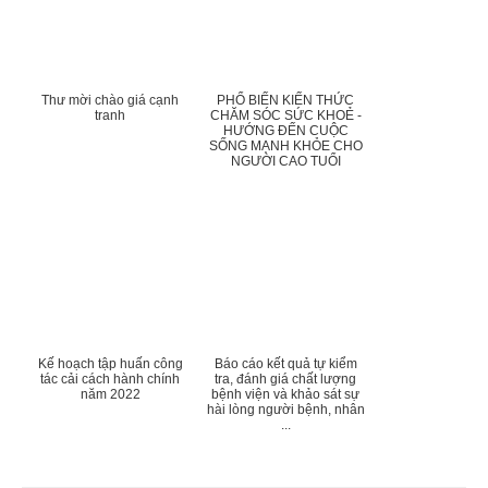
Thư mời chào giá cạnh
PHỔ BIẾN KIẾN THỨC
tranh
CHĂM SÓC SỨC KHOẺ -
HƯỚNG ĐẾN CUỘC
SỐNG MẠNH KHỎE CHO
NGƯỜI CAO TUỔI
Kế hoạch tập huấn công
Báo cáo kết quả tự kiểm
tác cải cách hành chính
tra, đánh giá chất lượng
năm 2022
bệnh viện và khảo sát sự
hài lòng người bệnh, nhân
...